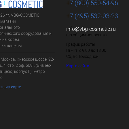
+7 (800) 550-54-96
+7 (495) 532-03-23
026 гг. VBG-COSMETIC
-магазин
онального
info@vbg-cosmetic.ru
огического оборудования и
(по общим вопросам)
 из Кореи.
График работы
а защищены.
Пн-Пт: с 9:00 до 18:00
Сб, Вс: Выходной
. Москва, Киевское шоссе, 22-
 4, стр. 2 оф: 509Г, (Бизнес-
Карта сайта
нцево, корпус Г), метро
во
ть на карте