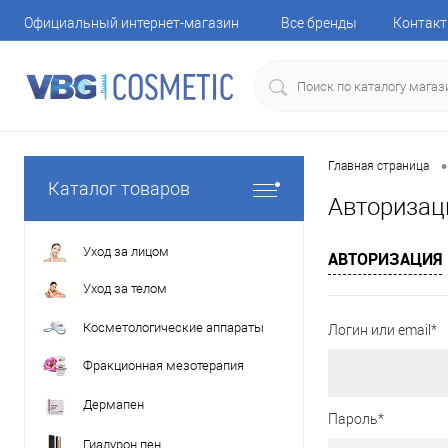
Официальный интернет-магазин
Все бренды
Контак
•
Главная страница
Каталог товаров
Авторизац
Уход за лицом
АВТОРИЗАЦИЯ
Уход за телом
Косметологические аппараты
Логин или email*
Фракционная мезотерапия
Дермапен
Пароль*
Гиалурон пен