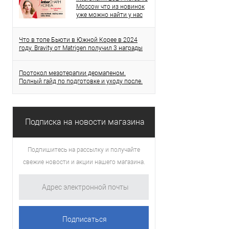
Moscow что из новинок
уже можно найти у нас
Что в топе Бьюти в Южной Корее в 2024
году. Bravity от Matrigen получил 3 награды
Протокол мезотерапии дермапеном.
Полный гайд по подготовке и уходу после.
Подписка на новости магазина
Подпишитесь на рассылку и получайте
свежие новости и акции нашего магазина.