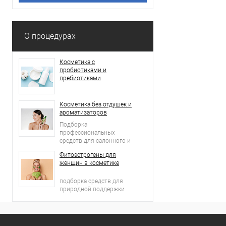
О процедурах
Косметика с
пробиотиками и
пребиотиками
Косметика без отдушек и
ароматизаторов
Подборка
профессиональных
средств для салонного и
домашнего ухода
Фитоэстрогены для
женщин в косметике
подборка средств для
природной поддержки
молодости кожи