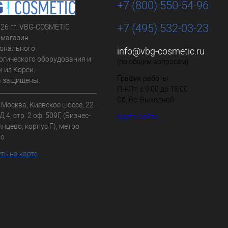
+7 (800) 550-54-96
+7 (495) 532-03-23
026 гг. VBG-COSMETIC
-магазин
онального
info@vbg-cosmetic.ru
огического оборудования и
(по общим вопросам)
 из Кореи.
График работы
а защищены.
Пн-Пт: с 9:00 до 18:00
Сб, Вс: Выходной
. Москва, Киевское шоссе, 22-
 4, стр. 2 оф: 509Г, (Бизнес-
Карта сайта
нцево, корпус Г), метро
во
ть на карте