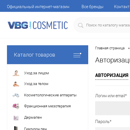
Официальный интернет-магазин
Все бренды
Контак
•
Главная страница
Каталог товаров
Авторизац
Уход за лицом
АВТОРИЗАЦИЯ
Уход за телом
Косметологические аппараты
Логин или email*
Фракционная мезотерапия
Дермапен
Пароль*
Гиалурон пен