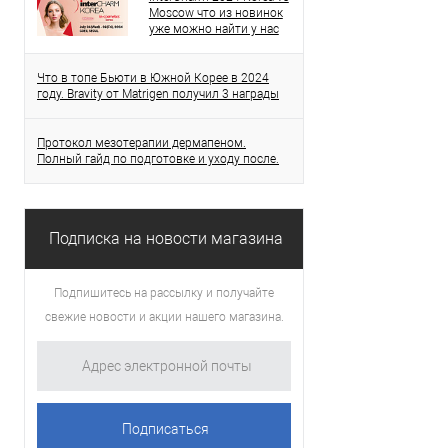
Moscow что из новинок
уже можно найти у нас
Что в топе Бьюти в Южной Корее в 2024
году. Bravity от Matrigen получил 3 награды
Протокол мезотерапии дермапеном.
Полный гайд по подготовке и уходу после.
Подписка на новости магазина
Подпишитесь на рассылку и получайте
свежие новости и акции нашего магазина.