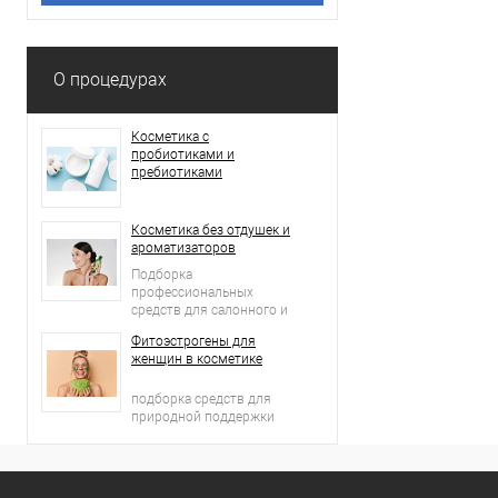
О процедурах
Косметика с
пробиотиками и
пребиотиками
Косметика без отдушек и
ароматизаторов
Подборка
профессиональных
средств для салонного и
домашнего ухода
Фитоэстрогены для
женщин в косметике
подборка средств для
природной поддержки
молодости кожи