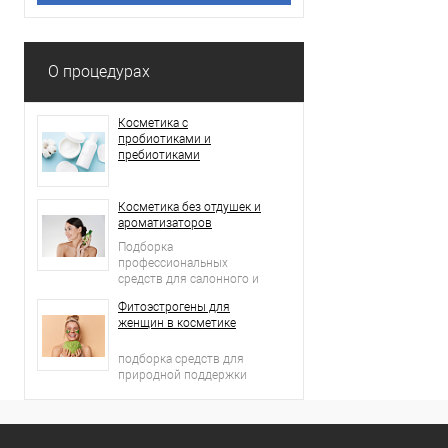
О процедурах
Косметика с
пробиотиками и
пребиотиками
Косметика без отдушек и
ароматизаторов
Подборка
профессиональных
средств для салонного и
домашнего ухода
Фитоэстрогены для
женщин в косметике
подборка средств для
природной поддержки
молодости кожи