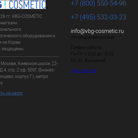
+7 (800) 550-54-96
+7 (495) 532-03-23
026 гг. VBG-COSMETIC
-магазин
онального
info@vbg-cosmetic.ru
огического оборудования и
(по общим вопросам)
 из Кореи.
График работы
а защищены.
Пн-Пт: с 9:00 до 18:00
Сб, Вс: Выходной
. Москва, Киевское шоссе, 22-
 4, стр. 2 оф: 509Г, (Бизнес-
Карта сайта
нцево, корпус Г), метро
во
ть на карте