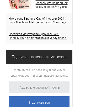
Moscow что из новинок
уже можно найти у нас
Что в топе Бьюти в Южной Корее в 2024
году. Bravity от Matrigen получил 3 награды
Протокол мезотерапии дермапеном.
Полный гайд по подготовке и уходу после.
Подписка на новости магазина
Подпишитесь на рассылку и получайте
свежие новости и акции нашего магазина.