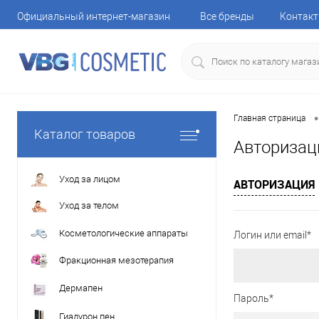
Официальный интернет-магазин
Все бренды
Контак
•
Главная страница
Каталог товаров
Авторизац
Уход за лицом
АВТОРИЗАЦИЯ
Уход за телом
Косметологические аппараты
Логин или email*
Фракционная мезотерапия
Дермапен
Пароль*
Гиалурон пен