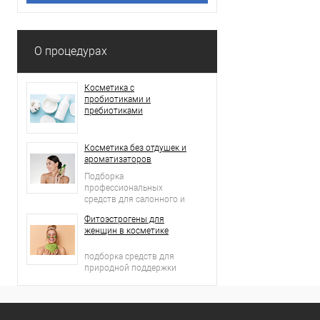
О процедурах
Косметика с
пробиотиками и
пребиотиками
Косметика без отдушек и
ароматизаторов
Подборка
профессиональных
средств для салонного и
домашнего ухода
Фитоэстрогены для
женщин в косметике
подборка средств для
природной поддержки
молодости кожи