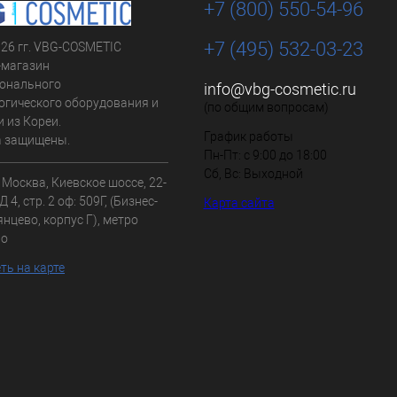
+7 (800) 550-54-96
+7 (495) 532-03-23
026 гг. VBG-COSMETIC
-магазин
онального
info@vbg-cosmetic.ru
огического оборудования и
(по общим вопросам)
 из Кореи.
График работы
а защищены.
Пн-Пт: с 9:00 до 18:00
Сб, Вс: Выходной
. Москва, Киевское шоссе, 22-
 4, стр. 2 оф: 509Г, (Бизнес-
Карта сайта
нцево, корпус Г), метро
во
ть на карте