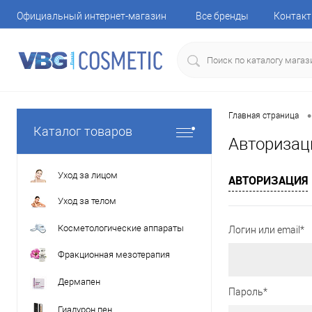
Официальный интернет-магазин
Все бренды
Контак
•
Главная страница
Каталог товаров
Авторизац
Уход за лицом
АВТОРИЗАЦИЯ
Уход за телом
Косметологические аппараты
Логин или email*
Фракционная мезотерапия
Дермапен
Пароль*
Гиалурон пен