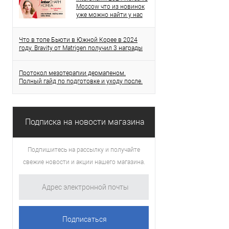
Moscow что из новинок
уже можно найти у нас
Что в топе Бьюти в Южной Корее в 2024
году. Bravity от Matrigen получил 3 награды
Протокол мезотерапии дермапеном.
Полный гайд по подготовке и уходу после.
Подписка на новости магазина
Подпишитесь на рассылку и получайте
свежие новости и акции нашего магазина.