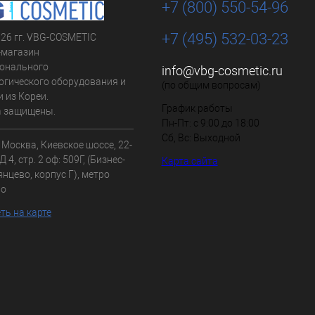
+7 (800) 550-54-96
+7 (495) 532-03-23
026 гг. VBG-COSMETIC
-магазин
онального
info@vbg-cosmetic.ru
огического оборудования и
(по общим вопросам)
 из Кореи.
График работы
а защищены.
Пн-Пт: с 9:00 до 18:00
Сб, Вс: Выходной
. Москва, Киевское шоссе, 22-
 4, стр. 2 оф: 509Г, (Бизнес-
Карта сайта
нцево, корпус Г), метро
во
ть на карте