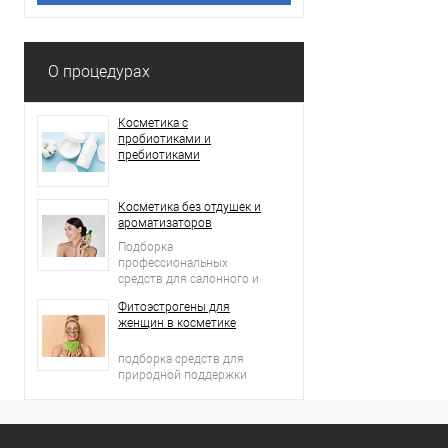
О процедурах
Косметика с
пробиотиками и
пребиотиками
Косметика без отдушек и
ароматизаторов
Подборка
профессиональных
средств для салонного и
домашнего ухода
Фитоэстрогены для
женщин в косметике
подборка средств для
природной поддержки
молодости кожи