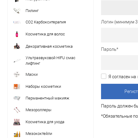
Пилинг
Логин (минимум 3
CO2 Карбокситерапия
Косметика для волос
Декоративная косметика
Пароль
*
Ультразвуковой HIFU смас
лифтинг
Маски
Я согласен на
Наборы косметики
Перманентный макияж
Пароль должен бы
Мезороллеры
*
Обязательные по
Косметика для ухода
Мезококтейли