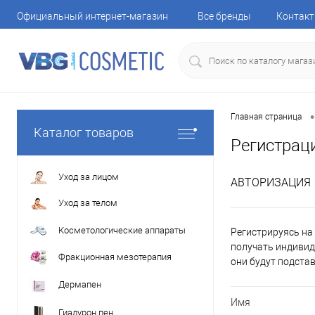
Официальный интернет-магазин
Все бренды
Контак
•
Главная страница
Каталог товаров
Регистрац
Уход за лицом
АВТОРИЗАЦИЯ
Уход за телом
Косметологические аппараты
Регистрируясь на 
получать индивид
Фракционная мезотерапия
они будут подста
Дермапен
Имя
Гиалурон пен