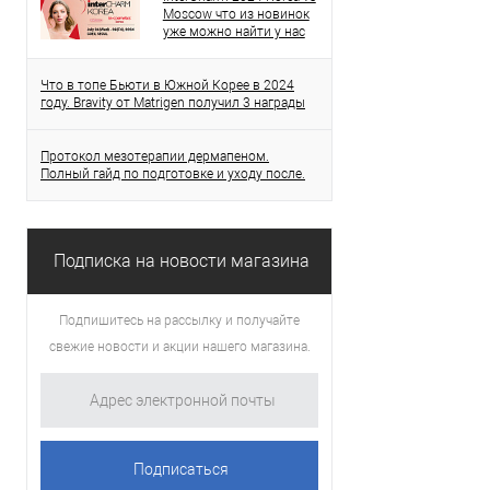
Moscow что из новинок
уже можно найти у нас
Что в топе Бьюти в Южной Корее в 2024
году. Bravity от Matrigen получил 3 награды
Протокол мезотерапии дермапеном.
Полный гайд по подготовке и уходу после.
Подписка на новости магазина
Подпишитесь на рассылку и получайте
свежие новости и акции нашего магазина.