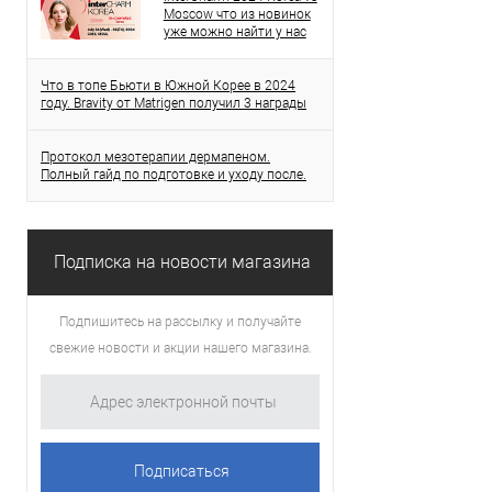
Moscow что из новинок
уже можно найти у нас
Что в топе Бьюти в Южной Корее в 2024
году. Bravity от Matrigen получил 3 награды
Протокол мезотерапии дермапеном.
Полный гайд по подготовке и уходу после.
Подписка на новости магазина
Подпишитесь на рассылку и получайте
свежие новости и акции нашего магазина.