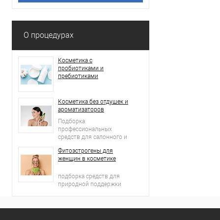
О процедурах
Косметика с
пробиотиками и
пребиотиками
Косметика без отдушек и
ароматизаторов
Подборка
профессиональных
средств для салонного и
домашнего ухода
Фитоэстрогены для
женщин в косметике
подборка средств для
природной поддержки
молодости кожи