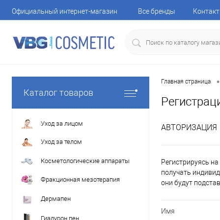
Официальный интернет-магазин
Все бренды
Контак
•
Главная страница
Каталог товаров
Регистрац
Уход за лицом
АВТОРИЗАЦИЯ
Уход за телом
Косметологические аппараты
Регистрируясь на 
получать индивид
Фракционная мезотерапия
они будут подста
Дермапен
Имя
Гиалурон пен