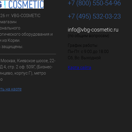
+7 (800) 550-54-96
+7 (495) 532-03-23
026 гг. VBG-COSMETIC
-магазин
онального
info@vbg-cosmetic.ru
огического оборудования и
(по общим вопросам)
 из Кореи.
График работы
а защищены.
Пн-Пт: с 9:00 до 18:00
Сб, Вс: Выходной
. Москва, Киевское шоссе, 22-
 4, стр. 2 оф: 509Г, (Бизнес-
Карта сайта
нцево, корпус Г), метро
во
ть на карте