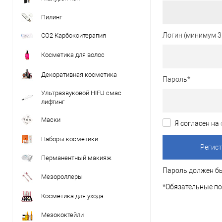
Пилинг
Логин (минимум 3
CO2 Карбокситерапия
Косметика для волос
Декоративная косметика
Пароль
*
Ультразвуковой HIFU смас
лифтинг
Маски
Я согласен на
Наборы косметики
Перманентный макияж
Пароль должен бы
Мезороллеры
*
Обязательные по
Косметика для ухода
Мезококтейли