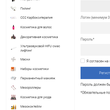
Пилинг
Логин (минимум 3
CO2 Карбокситерапия
Косметика для волос
Декоративная косметика
Пароль
*
Ультразвуковой HIFU смас
лифтинг
Маски
Я согласен на
Наборы косметики
Перманентный макияж
Пароль должен бы
Мезороллеры
*
Обязательные по
Косметика для ухода
Мезококтейли