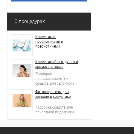
О процедурах
Косметика с
пробиотиками и
пребиотиками
Косметика без отдушек и
ароматизаторов
Подборка
профессиональных
средств для салонного и
домашнего ухода
Фитоэстрогены для
женщин в косметике
подборка средств для
природной поддержки
молодости кожи