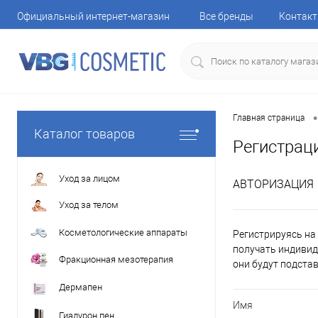
Официальный интернет-магазин
Все бренды
Контак
•
Главная страница
Каталог товаров
Регистрац
Уход за лицом
АВТОРИЗАЦИЯ
Уход за телом
Косметологические аппараты
Регистрируясь на 
получать индивид
Фракционная мезотерапия
они будут подста
Дермапен
Имя
Гиалурон пен