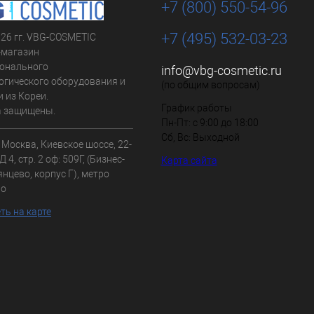
+7 (800) 550-54-96
+7 (495) 532-03-23
026 гг. VBG-COSMETIC
-магазин
онального
info@vbg-cosmetic.ru
огического оборудования и
(по общим вопросам)
 из Кореи.
График работы
а защищены.
Пн-Пт: с 9:00 до 18:00
Сб, Вс: Выходной
. Москва, Киевское шоссе, 22-
 4, стр. 2 оф: 509Г, (Бизнес-
Карта сайта
нцево, корпус Г), метро
во
ть на карте