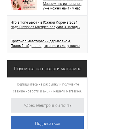
Moscow что из новинок
уже можно найти у нас
Что в топе Бьюти в Южной Корее в 2024
году. Bravity от Matrigen получил 3 награды
Протокол мезотерапии дермапеном.
Полный гайд по подготовке и уходу после.
Подписка на новости магазина
Подпишитесь на рассылку и получайте
свежие новости и акции нашего магазина.