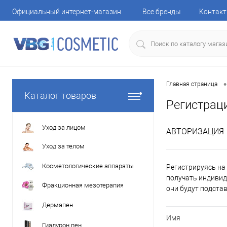
Официальный интернет-магазин
Все бренды
Контак
•
Главная страница
Каталог товаров
Регистрац
Уход за лицом
АВТОРИЗАЦИЯ
Уход за телом
Косметологические аппараты
Регистрируясь на 
получать индивид
Фракционная мезотерапия
они будут подста
Дермапен
Имя
Гиалурон пен