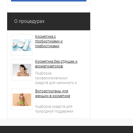
О процедурах
Косметика с
пробиотиками и
пребиотиками
Косметика без отдушек и
ароматизаторов
Подборка
профессиональных
средств для салонного и
домашнего ухода
Фитоэстрогены для
женщин в косметике
подборка средств для
природной поддержки
молодости кожи