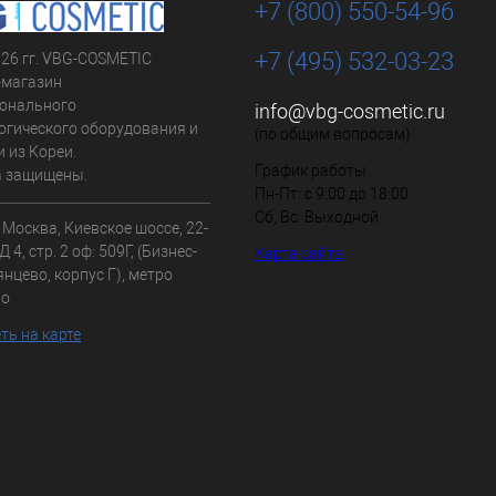
+7 (800) 550-54-96
+7 (495) 532-03-23
026 гг. VBG-COSMETIC
-магазин
онального
info@vbg-cosmetic.ru
огического оборудования и
(по общим вопросам)
 из Кореи.
График работы
а защищены.
Пн-Пт: с 9:00 до 18:00
Сб, Вс: Выходной
. Москва, Киевское шоссе, 22-
 4, стр. 2 оф: 509Г, (Бизнес-
Карта сайта
нцево, корпус Г), метро
во
ть на карте