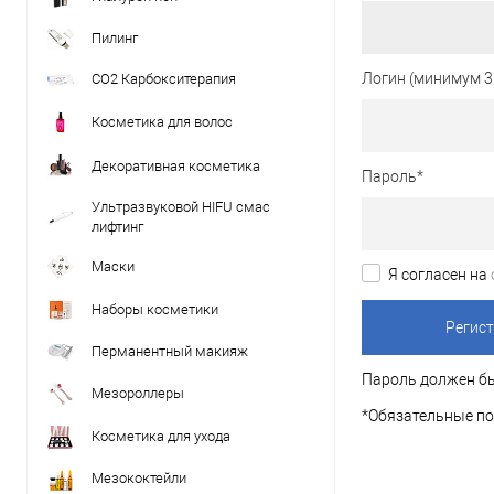
Пилинг
Логин (минимум 3
CO2 Карбокситерапия
Косметика для волос
Декоративная косметика
Пароль
*
Ультразвуковой HIFU смас
лифтинг
Маски
Я согласен на
Наборы косметики
Перманентный макияж
Пароль должен бы
Мезороллеры
*
Обязательные по
Косметика для ухода
Мезококтейли