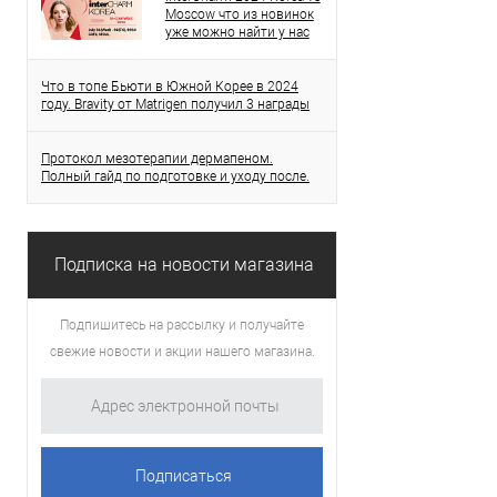
Moscow что из новинок
уже можно найти у нас
Что в топе Бьюти в Южной Корее в 2024
году. Bravity от Matrigen получил 3 награды
Протокол мезотерапии дермапеном.
Полный гайд по подготовке и уходу после.
Подписка на новости магазина
Подпишитесь на рассылку и получайте
свежие новости и акции нашего магазина.