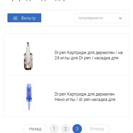
Фильтр
популярности
Dr.pen Картридж для дермопен / на
24 иглы для Dr pen / насадка для
аппарата для фракционной
мезотерапии / дермапен My-M / А1 /
N2 / M5 / А6 / М7 / E30 / белый
байонет , 1 шт.
Dr.pen Картридж для дермапен
Нано иглы / dr pen насадка для
аппарата фракционной
мезотерапии А1 / M5 / М7 / E30 /
синий длинный, 1 шт.
Назад
1
2
3
Вперед