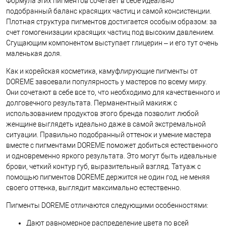
Формула этих пигментов сочетает в себе идеально
подобранный баланс красящих частиц и самой консистенции.
Плотная структура пигментов достигается особым образом: за
счет гомогенизации красящих частиц под высоким давлением.
Сгущающим компонентом выступает глицерин – и его тут очень
маленькая доля.
Как и корейская косметика, камуфлирующие пигменты от
DOREME завоевали популярность у мастеров по всему миру.
Они сочетают в себе все то, что необходимо для качественного и
долговечного результата. Перманентный макияж с
использованием продуктов этого бренда позволит любой
женщине выглядеть идеально даже в самой экстремальной
ситуации. Правильно подобранный оттенок и умение мастера
вместе с пигментами DOREME поможет добиться естественного
и одновременно яркого результата. Это могут быть идеальные
брови, четкий контур губ, выразительный взгляд. Татуаж с
помощью пигментов DOREME держится не один год, не меняя
своего оттенка, выглядит максимально естественно.
Пигменты DOREME отличаются следующими особенностями:
Дают равномерное распределение цвета по всей