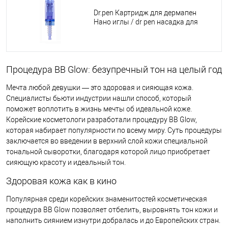
Dr.pen Картридж для дермапен
Нано иглы / dr pen насадка для
аппарата фракционной
мезотерапии А1 / M5 / М7 / E30 /
синий длинный, 1 шт.
Процедура BB Glow: безупречный тон на целый год
Мечта любой девушки — это здоровая и сияющая кожа.
Специалисты бьюти индустрии нашли способ, который
поможет воплотить в жизнь мечты об идеальной коже.
Корейские косметологи разработали процедуру BB Glow,
которая набирает популярности по всему миру. Суть процедуры
заключается во введении в верхний слой кожи специальной
тональной сыворотки, благодаря которой лицо приобретает
сияющую красоту и идеальный тон.
Здоровая кожа как в кино
Популярная среди корейских знаменитостей косметическая
процедура BB Glow позволяет отбелить, выровнять тон кожи и
наполнить сиянием изнутри добралась и до Европейских стран.