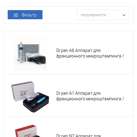
Фильтр
популярности
Dr.pen A6 Аппарат для
фракционного микроштампинга /
электрический массажер для лица /
дермапен ULTIMA - A6
Dr.pen А1 Аппарат для
фракционного микроштампинга /
электрический массажер для лица /
дермапен A1
Dr.pen N2 Аппарат для