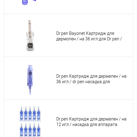
dermapen dr pen А1 / M5 / М7 / E30 /
синий длинный, 1 шт.
Dr.pen Bayonet Картридж для
дермопен / на 36 игл для Dr pen /
насадка для аппарата для
фракционной мезотерапии /
дермапен My-M / А1 / N2 / M5 / А6 /
М7 / E30 / белый байонет , 1 шт.
Dr.pen Картридж для дермапен / на
36 игл / dr pen насадка для
аппарата фракционной
мезотерапии А1 / M5 / М7 / E30 /
синий длинный, 1 шт.
Dr.pen Картридж для дермапен / на
12 игл / насадка для аппарата
dermapen dr pen А1 / M5 / М7 / E30 /
синий длинный, 10 шт.