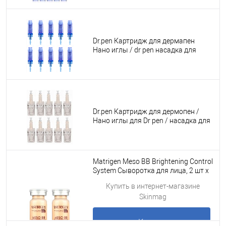
Dr.pen Картридж для дермапен
Нано иглы / dr pen насадка для
аппарата фракционной
мезотерапии А1 / M5 / М7 / E30 /
синий длинный, 10 шт.
Dr.pen Картридж для дермопен /
Нано иглы для Dr pen / насадка для
аппарата для фракционной
мезотерапии / дермапен My-M / А1 /
N2 / M5 / А6 / М7 / E30 / белый
байонет , 10 шт.
Matrigen Meso BB Brightening Control
System Сыворотка для лица, 2 шт х
10 мл
Купить в интернет-магазине
Skinmag
Купить