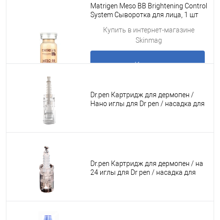
Matrigen Meso BB Brightening Control
System Сыворотка для лица, 1 шт
10 мл
Подробнее
Купить в интернет-магазине
Skinmag
Купить
Dr.pen Картридж для дермопен /
Подробнее
Нано иглы для Dr pen / насадка для
аппарата для фракционной
мезотерапии / дермапен My-M / А1 /
N2 / M5 / А6 / М7 / E30 / белый
байонет , 1 шт.
Dr.pen Картридж для дермопен / на
24 иглы для Dr pen / насадка для
аппарата для фракционной
мезотерапии / дермапен My-M / А1 /
N2 / M5 / А6 / М7 / E30 / белый
байонет , 1 шт.