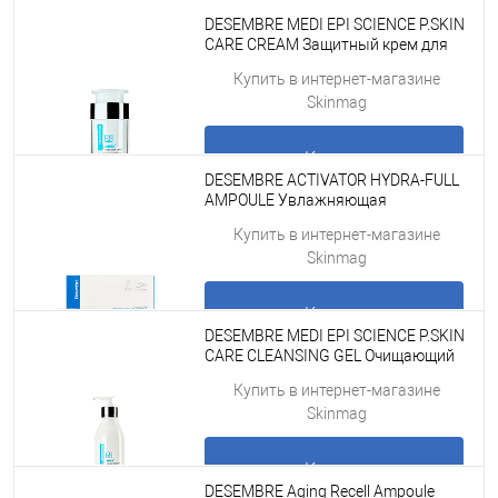
Купить
DESEMBRE MEDI EPI SCIENCE P.SKIN
CARE CREAM Защитный крем для
лица, 50 г
Подробнее
Купить в интернет-магазине
Skinmag
Купить
DESEMBRE ACTIVATOR HYDRA-FULL
AMPOULE Увлажняющая
ампульная сыворотка для/под
Подробнее
Купить в интернет-магазине
мезороллер для лица и дермапен, 7
Skinmag
мл x 10 шт
Купить
DESEMBRE MEDI EPI SCIENCE P.SKIN
CARE CLEANSING GEL Очищающий
гель для жирной и акне кожи, 200
Подробнее
Купить в интернет-магазине
мл
Skinmag
Купить
DESEMBRE Aging Recell Ampoule