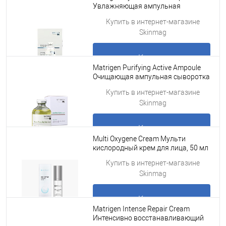
Увлажняющая ампульная
сыворотка для лица для
Подробнее
Купить в интернет-магазине
мезороллера /под мезоро
Skinmag
Купить
Matrigen Purifying Active Ampoule
Очищающая ампульная сыворотка
для лица для мезороллера /под
Подробнее
Купить в интернет-магазине
мезоро
Skinmag
Купить
Multi Oxygene Cream Мульти
кислородный крем для лица, 50 мл
Подробнее
Купить в интернет-магазине
Skinmag
Купить
Matrigen Intense Repair Cream
Интенсивно восстанавливающий