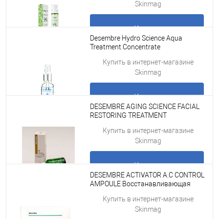
Skinmag
Купить
Desembre Hydro Science Aqua
Treatment Concentrate
Увлажняющий концентрат для
Подробнее
Купить в интернет-магазине
лица 30 ml
Skinmag
Купить
DESEMBRE AGING SCIENCE FACIAL
RESTORING TREATMENT
CONCENTRATE Омолаживающий
Подробнее
Купить в интернет-магазине
концентрат для лица 30 ml
Skinmag
Купить
DESEMBRE ACTIVATOR A.C CONTROL
AMPOULE Восстанавливающая
ампульная сыворотка для/под
Подробнее
Купить в интернет-магазине
мезороллер для лица и дермапен, 7
Skinmag
мл x 10 шт