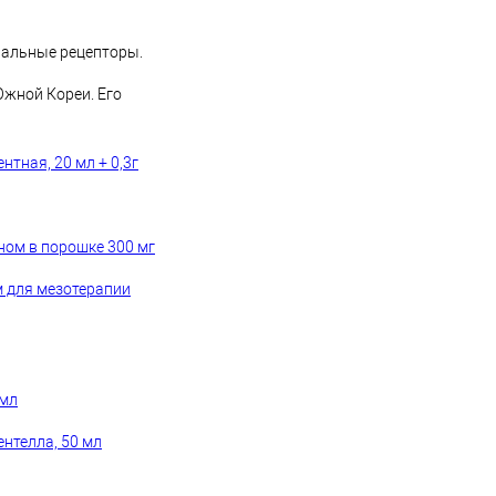
нальные рецепторы.
жной Кореи. Его
нтная, 20 мл + 0,3г
ном в порошке 300 мг
м для мезотерапии
 мл
ентелла, 50 мл