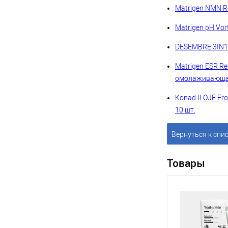
Matrigen NMN Re
Matrigen pH Vo
DESEMBRE 3IN1 
Matrigen ESR Re
омолаживающая
Konad ILOJE Fr
10 шт.
Вернуться к спи
Товары