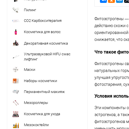
Пилинг
Фитоэстрогены — 
CO2 Карбокситерапия
действию схожи с
Косметика для волос
ориентированной 
снижается, что с
Декоративная косметика
Что такое фито
Ультразвуковой HIFU смас
лифтинг
Фитоэстрогены св
Маски
натуральных горм
улучшая упругост
Наборы косметики
фотостарения, сух
Перманентный макияж
Условия исполь
Мезороллеры
Эти компоненты о
Косметика для ухода
эстрогенов, а та
фитоэстрогенов м
Мезококтейли
уменьшить морщи