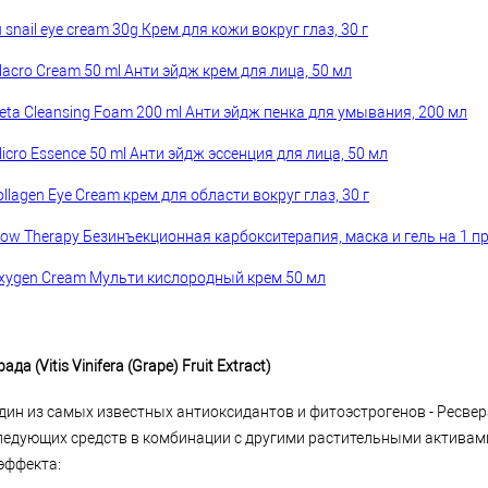
u snail eye cream 30g Крем для кожи вокруг глаз, 30 г
acro Cream 50 ml Анти эйдж крем для лица, 50 мл
eta Cleansing Foam 200 ml Анти эйдж пенка для умывания, 200 мл
cro Essence 50 ml Анти эйдж эссенция для лица, 50 мл
ollagen Eye Cream крем для области вокруг глаз, 30 г
now Therapy Безинъекционная карбокситерапия, маска и гель на 1 п
 Oxygen Cream Мульти кислородный крем 50 мл
да (Vitis Vinifera (Grape) Fruit Extract)
один из самых известных антиоксидантов и фитоэстрогенов - Ресве
следующих средств в комбинации с другими растительными актива
эффекта: