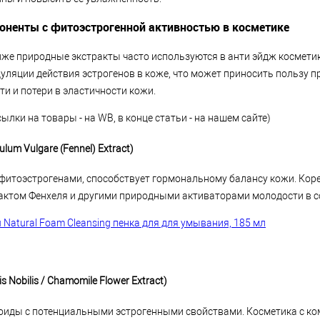
оненты с фитоэстрогенной активностью в косметике
же природные экстракты часто используются в анти эйдж косметике
уляции действия эстрогенов в коже, что может приносить пользу п
ти и потери в эластичности кожи.
сылки на товары - на WB, в конце статьи - на нашем сайте)
ulum Vulgare (Fennel) Extract)
 фитоэстрогенами, способствует гормональному балансу кожи. Кор
актом Фенхеля и другими природными активаторами молодости в с
bu Natural Foam Cleansing пенка для для умывания, 185 мл
 Nobilis / Chamomile Flower Extract)
иды с потенциальными эстрогенными свойствами. Косметика с к