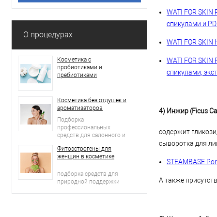
WATI FOR SKIN 
спикулами и PD
О процедурах
WATI FOR SKIN H
Косметика с
WATI FOR SKIN 
пробиотиками и
спикулами, экс
пребиотиками
Косметика без отдушек и
ароматизаторов
4) Инжир (Ficus Ca
Подборка
профессиональных
содержит гликози
средств для салонного и
сыворотка для ли
домашнего ухода
Фитоэстрогены для
женщин в косметике
STEAMBASE Pore
подборка средств для
А также присутств
природной поддержки
молодости кожи