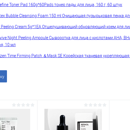
fine Toner Pad 160g*60Pads тонер пады для лица, 160 г, 60 штук
rtex Bubble Cleansing Foam 150 ml Очищающая пузырьковая пенка дл
Peeling Cream 5g*1EA Отшелушивающий обновляющий крем для лиц
vive Night Peeling Ampoule Сыворотка для лица с кислотами AHA, BH
, 10 мл
ozen Time Firming Patch ＆Mask SE Корейская тканевая укрепляющая 
ску