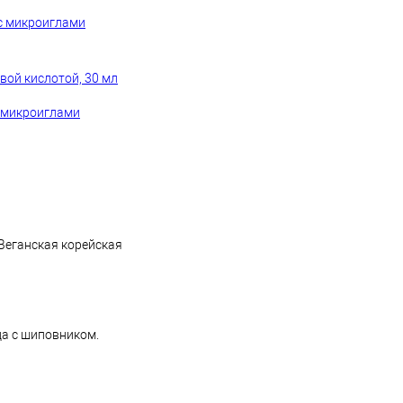
 с микроиглами
овой кислотой, 30 мл
с микроиглами
Веганская корейская
ца с шиповником.