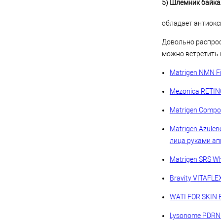
5) Шлемник байкаль
обладает антиокс
Довольно распрос
можно встретить 
Matrigen NMN Fi
Mezonica RETIN
Matrigen Compo
Matrigen Azule
лица руками ап
Matrigen SRS W
Bravity VITAFL
WATI FOR SKIN B
Lysonome PDRN 