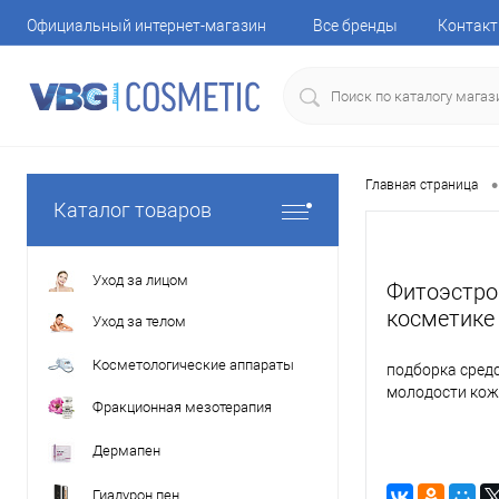
Официальный интернет-магазин
Все бренды
Контак
•
Главная страница
Каталог товаров
Уход за лицом
Фитоэстро
косметике
Уход за телом
Косметологические аппараты
подборка сред
молодости ко
Фракционная мезотерапия
Дермапен
Гиалурон пен