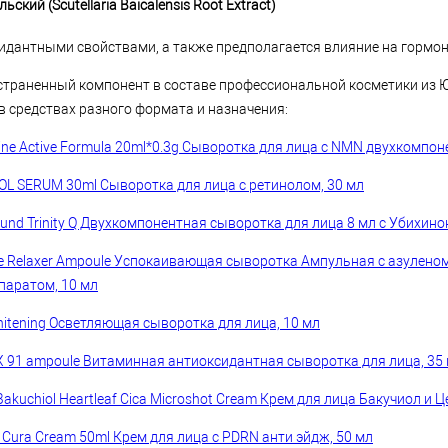
ский (Scutellaria Baicalensis Root Extract)
идантными свойствами, а также предполагается влияние на гормо
траненный компонент в составе профессиональной косметики из Ю
в средствах разного формата и назначения:
ne Active Formula 20ml*0.3g Сыворотка для лица с NMN двухкомпоне
OL SERUM 30ml Сыворотка для лица с ретинолом, 30 мл
und Trinity Q Двухкомпонентная сыворотка для лица 8 мл с Убихино
ne Relaxer Ampoule Успокаивающая сыворотка Ампульная с азулено
паратом, 10 мл
hitening Осветляющая сыворотка для лица, 10 мл
EX 91 ampoule Витаминная антиоксидантная сыворотка для лица, 35
akuchiol Heartleaf Cica Microshot Cream Крем для лица Бакучиол и Ц
Cura Cream 50ml Крем для лица с PDRN анти эйдж, 50 мл