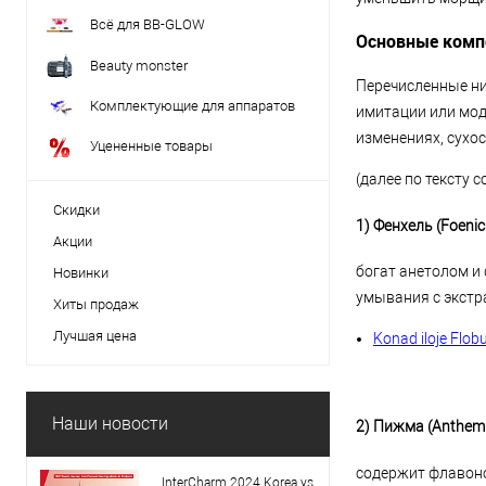
Всё для BB-GLOW
Основные комп
Beauty monster
Перечисленные ни
Комплектующие для аппаратов
имитации или мод
изменениях, сухос
Уцененные товары
(далее по тексту с
Скидки
1) Фенхель (Foenic
Акции
богат анетолом и
Новинки
умывания с экстр
Хиты продаж
Лучшая цена
Konad iloje Flo
Наши новости
2) Пижма (Anthemis
содержит флавоно
InterCharm 2024 Korea vs