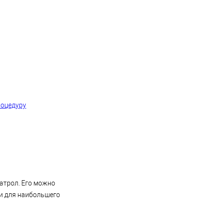
роцедуру
ратрол. Его можно
ми для наибольшего