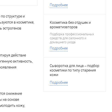
Подробнее
по структуре и
зуются в косметике,
Косметика без отдушек и
ароматизаторов
ь эстрогенов
Подборка профессиональных
средств для салонного и
домашнего ухода
Подробнее
итируя действие
огенную активность,
Сыворотка для лица – подбор
проявления
косметики по типу старения
кожи
Подробнее
ется снижение
ы на основе
молодить кожу,