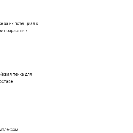
 за их потенциал к
ри возрастных
ейская пенка для
оставе :
омплексом