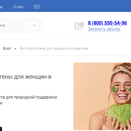
ты
О нас
8 (800) 550-54-96
Заказать звонок
•
Блог
Фитоэстрогены для женщин в косметике
гены для женщин в
ств для природной поддержки
жи