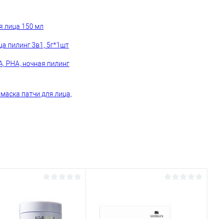
я лица 150 мл
а пилинг 3в1, 5г*1шт
A, PHA, ночная пилинг
маска патчи для лица,