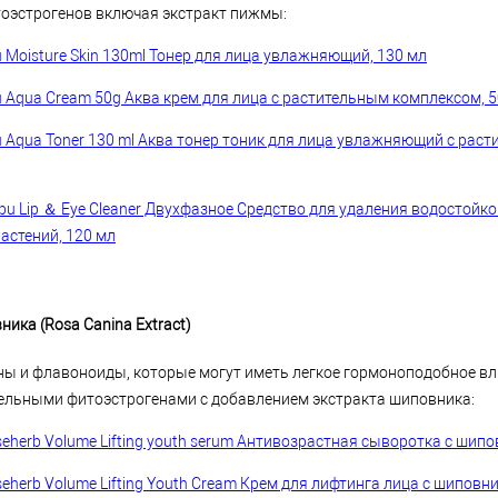
оэстрогенов включая экстракт пижмы:
bu Moisture Skin 130ml Тонер для лица увлажняющий, 130 мл
bu Aqua Cream 50g Аква крем для лица с растительным комплексом, 5
obu Aqua Toner 130 ml Аква тонер тоник для лица увлажняющий с рас
bu Lip ＆ Eye Cleaner Двухфазное Средство для удаления водостойког
астений, 120 мл
ника (Rosa Canina Extract)
ы и флавоноиды, которые могут иметь легкое гормоноподобное вл
тельными фитоэстрогенами с добавлением экстракта шиповника:
herb Volume Lifting youth serum Антивозрастная сыворотка с шипо
herb Volume Lifting Youth Cream Крем для лифтинга лица с шиповни