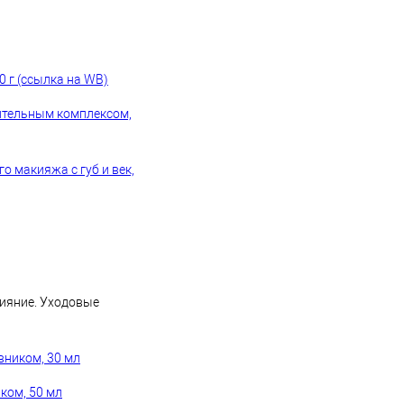
0 г (ссылка на WB)
тительным комплексом,
о макияжа с губ и век,
ияние. Уходовые
вником, 30 мл
ком, 50 мл