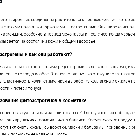
это природные соединения растительного происхождения, которые 
 женскими половыми гормонами — эстрогенами. Они широко исполь
на женщин, особенно в период менопаузы и после нее, когда уровен
казывается на состоянии кожи и общем здоровье.
эстрогены и как они работают?
язываются с эстрогеновыми рецепторами в клетках организма, им
онов, но гораздо слабее. Это позволяет мягко стимулировать эстр
ь, эластичность кожи, стимулируя выработку коллагена и снижая 
ости и потери тонуса.
зования фитоэстрогенов в косметике
собенно актуальны для женщин старше 40 лет, у которых наблюда
кже при нарушениях гормонального баланса. Косметические продукт
огут включать кремы, сыворотки, маски и бальзамы, призванные о
ны и повысить её увлажненность.