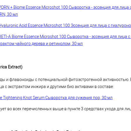
PDRN + Biome Essence Microshot 100 Сыворотка - эссенция для лица
RN, 30 мл
yaluronic Acid Essence Microshot 100 Эссенция для лица с гиалурон
RETI-A Biome Essence Microshot 100 Сыворотка - эссенция для лица 
трактом чайного дерева и ретинолом, 30 мл
rica Extract)
ды и флавоноиды с потенциальной фитоэстрогенной активностью. 
ца с экстрактом инжира и другими био активами в составе:
 Tightening Knot Serum Сыворотка для сужения пор, 30 мл
ует во всех перечисленных выше в пункте 3 средствах ухода для ли