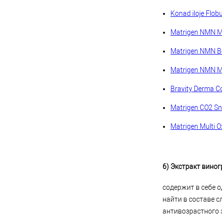
Konad iloje Flob
Matrigen NMN M
Matrigen NMN B
Matrigen NMN Mi
Bravity Derma C
Matrigen CO2 S
Matrigen Multi
6) Экстракт виногра
содержит в себе 
найти в составе 
антивозрастного 