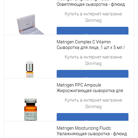
Осветляющая сыворотка - флюид
для лица под мезороллер для лица
Подробнее
Купить в интернет-магазине
и дермапе
Skinmag
Купить
Matrigen Complex C Vitamin
Сыворотка для лица, 1 шт х 5 мл /
0.2 г
Подробнее
Купить в интернет-магазине
Skinmag
Купить
Matrigen PPC Ampoule
Жиросжигающая сыворотка для
тела-липолитик для мезороллера/
Подробнее
Купить в интернет-магазине
под мезороллер и дермапен /1 шт х
Skinmag
10 мл
Купить
Matrigen Moisturizing Fluids
Увлажняющая сыворотка - флюид