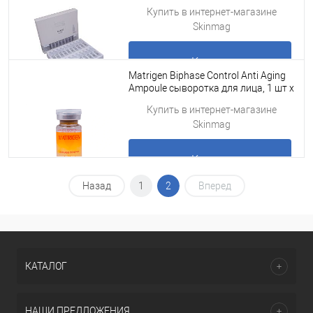
для лица под мезороллер для лица
Подробнее
Купить в интернет-магазине
и дермап
Skinmag
Купить
Matrigen Biphase Control Anti Aging
Ampoule сыворотка для лица, 1 шт х
10 мл
Подробнее
Купить в интернет-магазине
Skinmag
Купить
Назад
1
2
Вперед
Подробнее
КАТАЛОГ
НАШИ ПРЕДЛОЖЕНИЯ