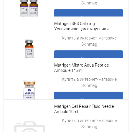
Skinmag
Купить
Matrigen SRS Calming
Успокаивающая ампульная
сыворотка для снятия
Подробнее
Купить в интернет-магазине
раздражения с кожи / мезотерапии
Skinmag
руками аппаратом, 1 шт х 10 мл
Купить
Matrigen Mistro Aqua Peptide
Ampoule 1*5ml
Подробнее
Купить в интернет-магазине
Skinmag
Купить
Matrigen Cell Repair Fluid Needle
Ampule 10ml
Подробнее
Купить в интернет-магазине
Skinmag