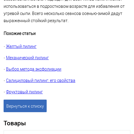
использоваться в подростковом возрасте для избавления от
угревой сыпи. Всего несколько сеансов осенью-зимой дадут
выраженный стойкий результат.
Похожие статьи
·
Желтый пилинг
·
Механический пилинг
·
Выбор метода эксфолиации
·
Салициловый пилинг: его свойства
·
Фруктовый пилинг
Вернуться к списку
Товары