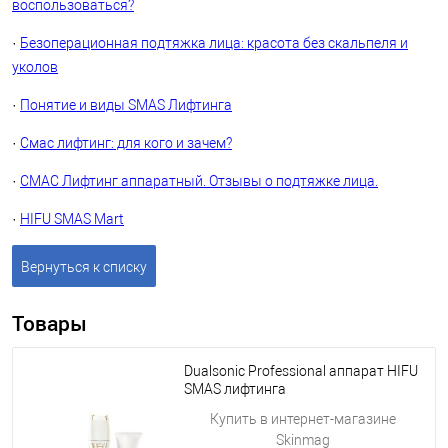
воспользоваться?
·
Безоперационная подтяжка лица: красота без скальпеля и
уколов
·
Понятие и виды SMAS Лифтинга
·
Смас лифтинг: для кого и зачем?
·
СМАС Лифтинг аппаратный. Отзывы о подтяжке лица.
·
HIFU SMAS Mart
Вернуться к списку
Товары
Dualsonic Professional аппарат HIFU
SMAS лифтинга
Купить в интернет-магазине
Skinmag