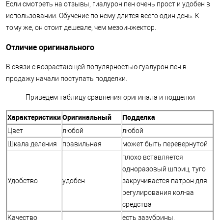
Если смотреть на отзывы, гиалурон пен очень прост и удобен в
использовании. Обучение по нему длится всего один день. К
тому же, он стоит дешевле, чем мезоинжектор.
Отличие оригинального
В связи с возрастающей популярностью гуалурон пен в
продажу начали поступать подделки.
Приведем таблицу сравнения оригинала и подделки
Характеристики
Оригинальный
Подделка
Цвет
любой
любой
Шкала деления
правильная
может быть перевернутой
плохо вставляется
одноразовый шприц, туго
Удобство
удобен
закручивается патрон для
регулирования кол-ва
средства
Качество
есть зазубрины,