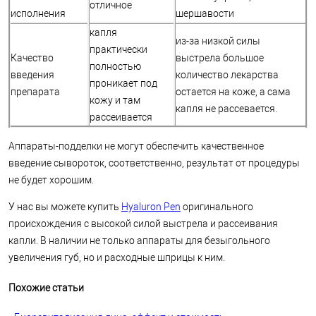
отличное
исполнения
шершавости
капля
из-за низкой силы
практически
Качество
выстрела большое
полностью
введения
количество лекарства
проникает под
препарата
остается на коже, а сама
кожу и там
капля не рассевается.
рассеивается
Аппараты-подделки не могут обеспечить качественное
введение сывороток, соответственно, результат от процедуры
не будет хорошим.
У нас вы можете купить
Hyaluron Pen
оригинального
происхождения с высокой силой выстрела и рассеивания
капли. В наличии не только аппараты для безыгольного
увеличения губ, но и расходные шприцы к ним.
Похожие статьи