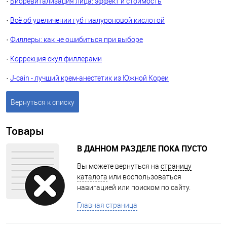
·
Биоревитализация лица: эффект и стоимость
·
Всё об увеличении губ гиалуроновой кислотой
·
Филлеры: как не ошибиться при выборе
·
Коррекция скул филлерами
·
J-cain - лучший крем-анестетик из Южной Кореи
Вернуться к списку
Товары
В ДАННОМ РАЗДЕЛЕ ПОКА ПУСТО
Вы можете вернуться на
страницу
каталога
или воспользоваться
навигацией или поиском по сайту.
Главная страница