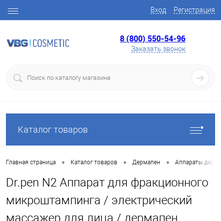
Вход
Регистрация
8 (800) 550-54-96
Заказать звонок
Каталог товаров
•
•
•
Главная страница
Каталог товаров
Дермапен
Аппараты дерм
Dr.pen N2 Аппарат для фракционного
микроштампинга / электрический
массажер для лица / дермапен