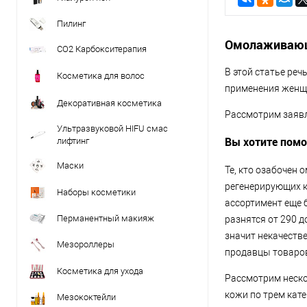
Пилинг
Омолаживающи
CO2 Карбокситерапия
В этой статье ре
Косметика для волос
применения женщи
Декоративная косметика
Рассмотрим заявле
Ультразвуковой HIFU смас
Вы хотите пом
лифтинг
Маски
Те, кто озабочен
регенерирующих к
Наборы косметики
ассортимент еще 
Перманентный макияж
разнятся от 290 д
значит некачеств
Мезороллеры
продавцы товаро
Косметика для ухода
Рассмотрим неско
кожи по трем кат
Мезококтейли