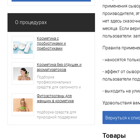
применения сывор
производителя, эт
нет здесь сказочн
О процедурах
месяца. Если вери
пользователи: зап
Косметика с
пробиотиками и
Правила применен
пребиотиками
- наносятся тольк
Косметика без отдушек и
ароматизаторов
- эффект от сывор
Подборка
пользователи по
профессиональных
средств для салонного и
- выходить на ули
домашнего ухода
Фитоэстрогены для
женщин в косметике
Удовольствия вам
подборка средств для
природной поддержки
Вернуться к спи
молодости кожи
Товары