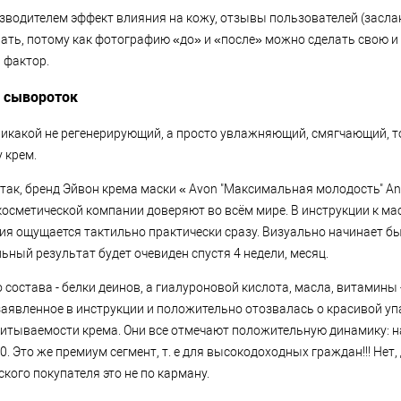
водителем эффект влияния на кожу, отзывы пользователей (заслан
знать, потому как фотографию «до» и «после» можно сделать свою 
 фактор.
и сывороток
- никакой не регенерирующий, а просто увлажняющий, смягчающий, 
 крем.
Итак, бренд Эйвон крема маски « Avon "Максимальная молодость" Ane
косметической компании доверяют во всём мире. В инструкции к мас
я ощущается тактильно практически сразу. Визуально начинает бы
ьный результат будет очевиден спустя 4 недели, месяц.
 состава - белки деинов, а гиалуроновой кислота, масла, витамины 
заявленное в инструкции и положительно отозвалась о красивой упа
питываемости крема. Они все отмечают положительную динамику: н
0. Это же премиум сегмент, т. е для высокодоходных граждан!!! Нет,
кого покупателя это не по карману.