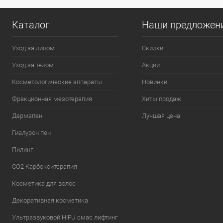
Каталог
Наши предложен
Уход за лицом
Скидки
Уход за телом
Акции
Косметологические аппараты
Новинки
Фракционная мезотерапия
Хиты продаж
Дермапен
Лучшая цена
Гиалурон пен
Пилинг
CO2 Карбокситерапия
Косметика для волос
Декоративная косметика
Ультразвуковой HIFU смас лифтинг