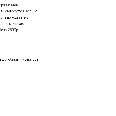
верждениям
сть сыворотки. Только
, надо ждать 2-3
оторые отмечают
Цена 2800р.
 ваш любимый крем. Все