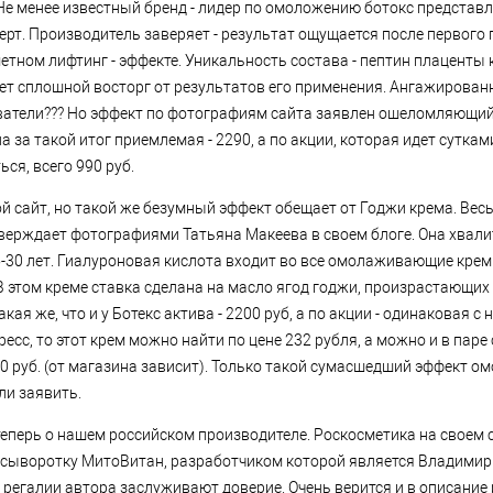
 Не менее известный бренд - лидер по омоложению ботокс представл
ерт. Производитель заверяет - результат ощущается после первого
тном лифтинг - эффекте. Уникальность состава - пептин плаценты к
ет сплошной восторг от результатов его применения. Ангажирован
атели??? Но эффект по фотографиям сайта заявлен ошеломляющий:
на за такой итог приемлемая - 2290, а по акции, которая идет сутка
ься, всего 990 руб.
ой сайт, но такой же безумный эффект обещает от Годжи крема. Ве
верждает фотографиями Татьяна Макеева в своем блоге. Она хвали
5-30 лет. Гиалуроновая кислота входит во все омолаживающие крем
В этом креме ставка сделана на масло ягод годжи, произрастающих 
ая же, что и у Ботекс актива - 2200 руб, а по акции - одинаковая с н
есс, то этот крем можно найти по цене 232 рубля, а можно и в пар
420 руб. (от магазина зависит). Только такой сумасшедший эффект 
ли заявить.
теперь о нашем российском производителе. Роскосметика на своем 
ыворотку МитоВитан, разработчиком которой является Владимир 
 регалии автора заслуживают доверие. Очень верится и в описание 