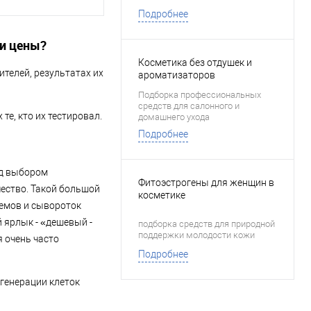
Подробнее
и цены?
Косметика без отдушек и
телей, результатах их
ароматизаторов
Подборка профессиональных
средств для салонного и
те, кто их тестировал.
домашнего ухода
Подробнее
ед выбором
Фитоэстрогены для женщин в
чество. Такой большой
косметике
ремов и сывороток
й ярлык - «дешевый -
подборка средств для природной
поддержки молодости кожи
 очень часто
Подробнее
генерации клеток