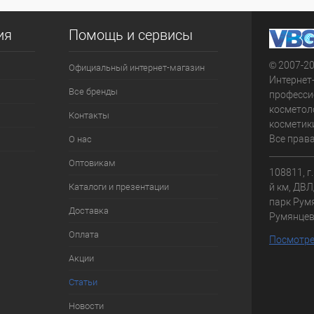
ия
Помощь и сервисы
© 2007-2
Официальный интернет-магазин
Интернет
Все бренды
професси
косметол
Контакты
косметики
Все прав
О нас
Оптовикам
108811, г
Каталоги и презентации
й км, ДВЛД
парк Румя
Доставка
Румянце
Оплата
Посмотре
Акции
Статьи
Новости