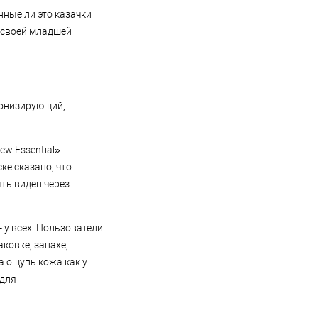
ные ли это казачки
и своей младшей
тонизирующий,
w Essential».
ке сказано, что
ть виден через
- у всех. Пользователи
ковке, запахе,
а ощупь кожа как у
 для