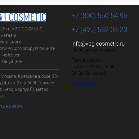
+7 (800) 550-54-96
+7 (495) 532-03-23
026 гг. VBG-COSMETIC
-магазин
онального
info@vbg-cosmetic.ru
огического оборудования и
(по общим вопросам)
 из Кореи.
График работы
а защищены.
Пн-Пт: с 9:00 до 18:00
Сб, Вс: Выходной
. Москва, Киевское шоссе, 22-
 4, стр. 2 оф: 509Г, (Бизнес-
Карта сайта
нцево, корпус Г), метро
во
ть на карте