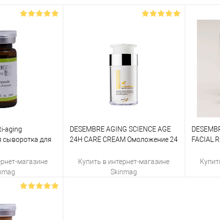
i-aging
DESEMBRE AGING SCIENCE AGE
DESEMBR
 сыворотка для
24H CARE CREAM Омоложение 24
FACIAL 
оллера/под
часа крем для лица, 50 г
CONCEN
 лица и
концентр
ернет-магазине
Купить в интернет-магазине
Купит
inmag
Skinmag
пить
Купить