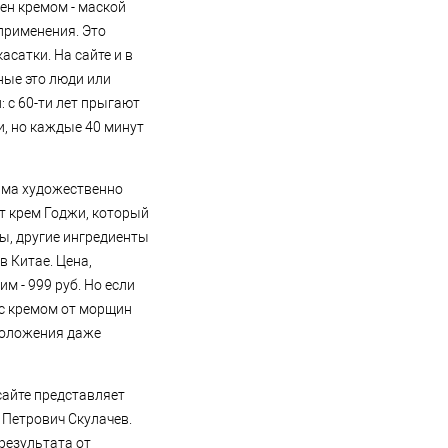
ен кремом - маской
 применения. Это
асатки. На сайте и в
ные это люди или
 с 60-ти лет прыгают
ми, но каждые 40 минут
сьма художественно
т крем Годжи, который
ы, другие ингредиенты
в Китае. Цена,
им - 999 руб. Но если
е с кремом от морщин
омоложения даже
сайте представляет
Петрович Скулачев.
результата от