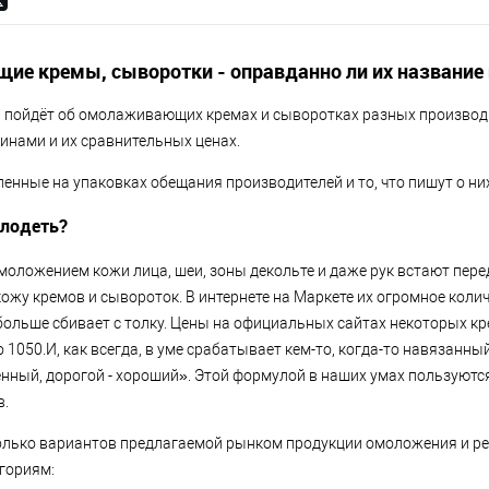
е кремы, сыворотки - оправданно ли их название 
чь пойдёт об омолаживающих кремах и сыворотках разных производи
нами и их сравнительных ценах.
нные на упаковках обещания производителей и то, что пишут о них 
олодеть?
 омоложением кожи лица, шеи, зоны декольте и даже рук встают пер
ожу кремов и сывороток. В интернете на Маркете их огромное коли
больше сбивает с толку. Цены на официальных сайтах некоторых к
о 1050.И, как всегда, в уме срабатывает кем-то, когда-то навязанны
енный, дорогой - хороший». Этой формулой в наших умах пользуются
в.
лько вариантов предлагаемой рынком продукции омоложения и ре
егориям: