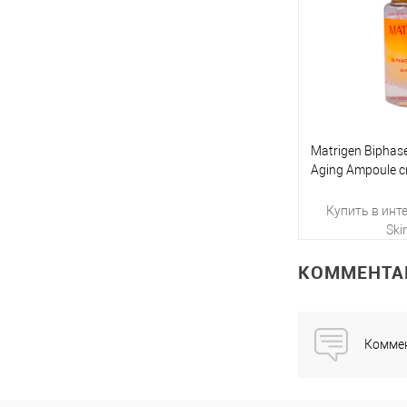
Matrigen Biphase
Aging Ampoule 
лица, 1 шт х 10 
Купить в инт
Sk
КОММЕНТА
Ку
Коммен