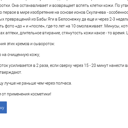
отки. Она останавливает и возвращает вспять клетки кожи. По ут
о первое в мире изобретение на основе ионов Скулачева - особенно
ых превращений из Бабы Яги в Белоснежку да еще и через 2-3 недели
ть фото «до « и «после», где-то лет на 10 омолаживает. Минусы, к
ах аптеки, длительное втирание, стянутость кожи какое - то время. 
ия этих кремов и сывороток:
о на очищенную кожу;
оток усиливается в 2 раза, если сверху через 15 - 20 минут нанести
дтверждают.
цу лучше не раньше чем через полчаса.
 от применения косметики!
ску