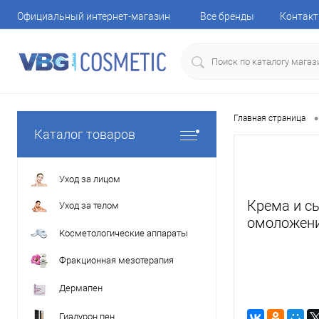
Официальный интернет-магазин
Все бренды
Контак
•
Главная страница
Каталог товаров
Уход за лицом
Крема и с
Уход за телом
омоложен
Косметологические аппараты
Фракционная мезотерапия
Дермапен
Гиалурон пен