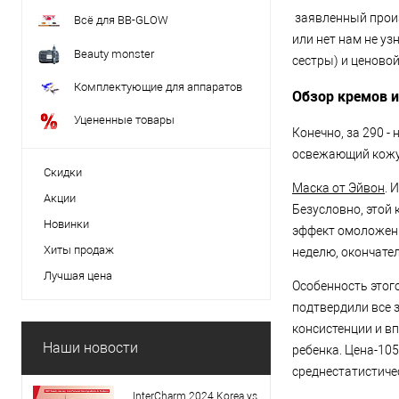
заявленный произ
Всё для BB-GLOW
или нет нам не у
Beauty monster
сестры) и ценовой
Комплектующие для аппаратов
Обзор кремов 
Уцененные товары
Конечно, за 290 
освежающий кожу
Скидки
Маска от Эйвон
. 
Акции
Безусловно, этой 
Новинки
эффект омоложени
Хиты продаж
неделю, окончател
Лучшая цена
Особенность этого
подтвердили все 
консистенции и в
Наши новости
ребенка. Цена-105
среднестатистичес
InterCharm 2024 Korea vs