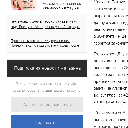
Маска от Ботокс
.
Moscow что из новинок
уже можно найти у нас
Ботокс актив эксп
выражается в заме
Что в топе Бьюти в Южной Корее в 2024
данную минуту ид
году. Bravity от Matrigen получил 3 награды
реальные пользов
в 30-тилетние. Це
Протокол мезотерапии дермапеном.
грозится закончит
Полный гайд по подготовке и уходу после.
Годжи крем
. Друг
описывает и подт
Подписка на новости магазина
омолодил её на 2
только разнятся. 
приблизительно так
Подпишитесь на рассылку и получайте
выйти на Алиэкспр
свежие новости и акции нашего магазина.
вокруг глаз - за 
китайцы не посме
Роскосметика.
А 
омолаживающую с
Авторитет сайта и