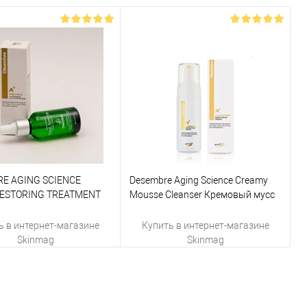
E AGING SCIENCE
Desembre Aging Science Creamy
RESTORING TREATMENT
Mousse Cleanser Кремовый мусс
TRATE Омолаживающий
для очищения 150 мл
ат для лица 30 ml
ь в интернет-магазине
Купить в интернет-магазине
Skinmag
Skinmag
Купить
Купить