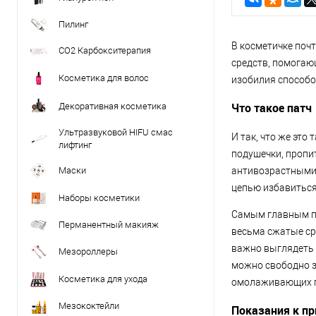
Пилинг
В косметичке поч
CO2 Карбокситерапия
средств, помогаю
Косметика для волос
изобилия способо
Что такое патч
Декоративная косметика
Ультразвуковой HIFU смас
И так, что же это
лифтинг
подушечки, пропи
Маски
антивозрастными 
цепью избавиться
Наборы косметики
Самым главным пр
Перманентный макияж
весьма сжатые сро
важно выглядеть 
Мезороллеры
можно свободно з
Косметика для ухода
омолаживающих п
Мезококтейли
Показания к п