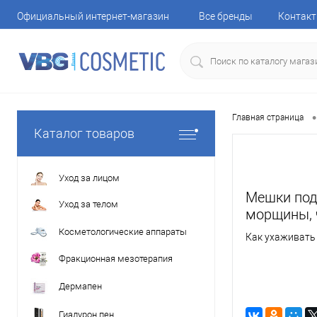
Официальный интернет-магазин
Все бренды
Контак
•
Главная страница
Каталог товаров
Уход за лицом
Мешки под 
Уход за телом
морщины, 
Косметологические аппараты
Как ухаживать 
Фракционная мезотерапия
Дермапен
Гиалурон пен