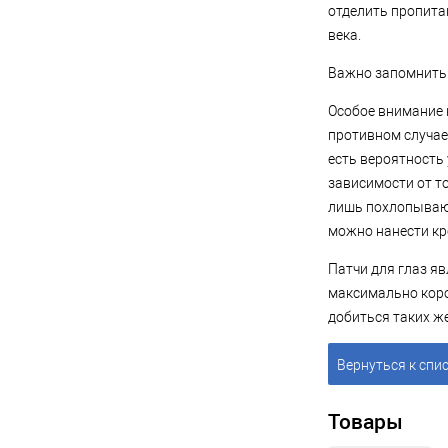
отделить пропита
века.
Важно запомнить: 
Особое внимание 
противном случае
есть вероятность 
зависимости от то
лишь похлопывающ
можно нанести кр
Патчи для глаз я
максимально коро
добиться таких ж
Вернуться к спи
Товары