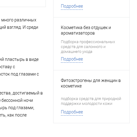
Подробнее
ь много различных
ий взгляд. И среди
Косметика без отдушек и
ароматизаторов
Подборка профессиональных
средств для салонного и
домашнего ухода
Подробнее
кий пластырь в виде
ставу с
сток под глазами с
Фитоэстрогены для женщин в
косметике
ства, достигаемый в
подборка средств для природной
е бессонной ночи
поддержки молодости кожи
ырь под глазами,
Подробнее
ть, как после