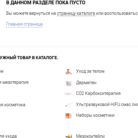
В ДАННОМ РАЗДЕЛЕ ПОКА ПУСТО
Вы можете вернуться на
страницу каталога
или воспользоваться
Главная страница
УЖНЫЙ ТОВАР В КАТАЛОГЕ.
ом
Уход за телом
я мезотерапия
Дермапен
CO2 Карбокситерапия
Ультразвуковой HIFU смас ли
я косметика
Наборы косметики
Мезококтейли
ля ухода