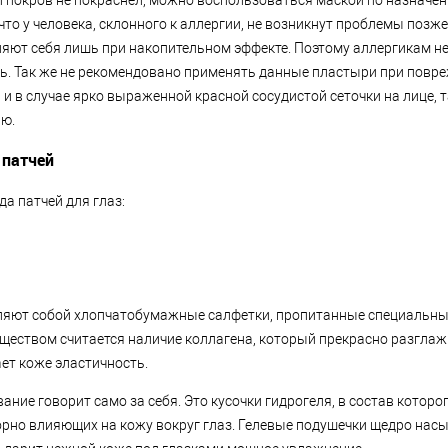
 покров не покраснел, можно воспользоваться маской по назначени
что у человека, склонного к аллергии, не возникнут проблемы позж
яют себя лишь при накопительном эффекте. Поэтому аллергикам не
ь. Так же не рекомендовано применять данные пластыри при повр
 и в случае ярко выраженной красной сосудистой сеточки на лице, т
ию.
 патчей
а патчей для глаз:
ляют собой хлопчатобумажные салфетки, пропитанные специальны
еством считается наличие коллагена, который прекрасно разглаж
ет коже эластичность.
вание говорит само за себя. Это кусочки гидрогеля, в состав котор
орно влияющих на кожу вокруг глаз. Гелевые подушечки щедро на