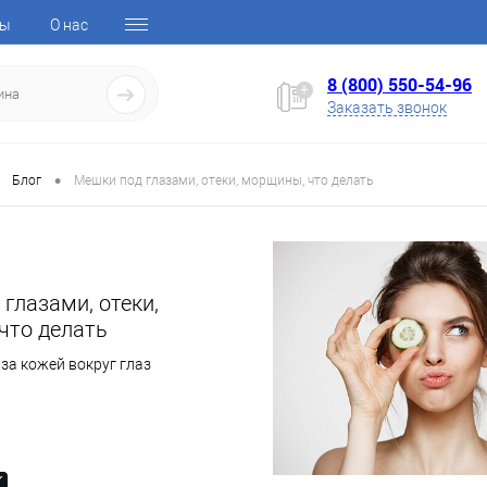
ты
О нас
8 (800) 550-54-96
Заказать звонок
•
Блог
Мешки под глазами, отеки, морщины, что делать
глазами, отеки,
что делать
за кожей вокруг глаз