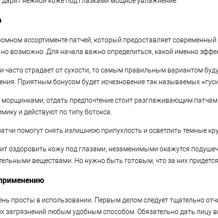
я дарит нежной коже под глазками мощное увлажнение.
р
ромном ассортименте патчей, который предоставляет современный
, но возможно. Для начала важно определиться, какой именно эффе
 и часто страдает от сухости, то самым правильным вариантом буд
ния. Приятным бонусом будет исчезновение так называемых «гуси
с морщинками, отдать предпочтение стоит разглаживающим патчам. 
ику и действуют по типу ботокса.
атчи помогут снять излишнюю припухлость и осветлить темные кру
оит оздоровить кожу под глазами, незаменимыми окажутся подуше
ельными веществами. Но нужно быть готовым, что за них придется
 применению
чень просты в использовании. Первым делом следует тщательно отч
их загрязнений любым удобным способом. Обязательно дать лицу в