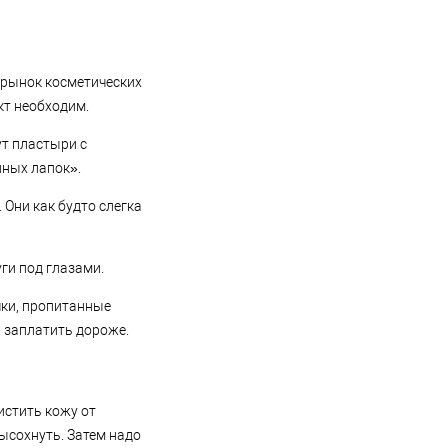
 рынок косметических
кт необходим.
ут пластыри с
ных лапок».
Они как будто слегка
ги под глазами.
чки, пропитанные
 заплатить дороже.
истить кожу от
ысохнуть. Затем надо