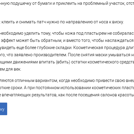
нную подушечку от бумаги и приклеить на проблемный участок, отс
клеить и снимать патч нужно по направлению от носа к виску.
необходимо уделить тому, чтобы кожа под пластырем не собиралась
 эффект может быть обратным, и вместо того, чтобы наслаждаться
увидеть еще более глубокие складки. Косметическая процедура длитс
го, что заявлено производителем. После снятия маски умываться н
ими движениями впитать (вбить) остатки косметического средст
ем для век.
вляются отличным вариантом, когда необходимо привести свою вне
ткие сроки. А при постоянном использовании косметических плас
е впечатляющих результатов, как после посещения салонов красоты
ску