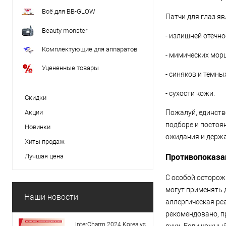
Всё для BB-GLOW
Патчи для глаз я
Beauty monster
- излишней отёчно
Комплектующие для аппаратов
- мимических мор
Уцененные товары
- синяков и темны
- сухости кожи.
Скидки
Акции
Пожалуй, единств
подборе и постоя
Новинки
ожидания и держа
Хиты продаж
Противопоказ
Лучшая цена
С особой осторож
могут применять 
Наши новости
аллергическая ре
рекомендовано, п
InterCharm 2024 Korea vs