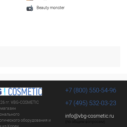
Beauty monster
+7 (800) 550-54-96
+7 (495) 532-03-23
026 гг. VBG-COSMETIC
-магазин
онального
info@vbg-cosmetic.ru
огического оборудования и
(по общим вопросам)
 из Кореи.