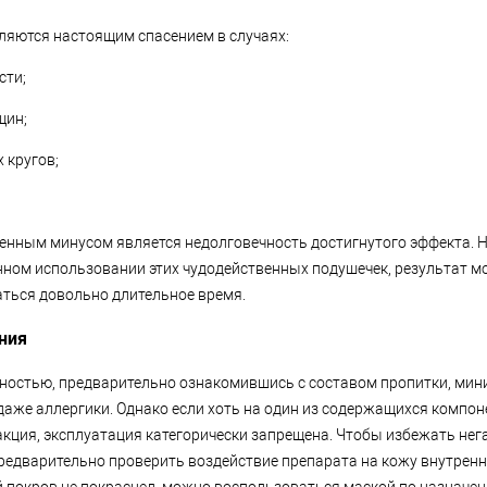
вляются настоящим спасением в случаях:
сти;
щин;
х кругов;
енным минусом является недолговечность достигнутого эффекта. 
нном использовании этих чудодейственных подушечек, результат м
ться довольно длительное время.
ания
ностью, предварительно ознакомившись с составом пропитки, мини
даже аллергики. Однако если хоть на один из содержащихся компон
акция, эксплуатация категорически запрещена. Чтобы избежать нег
редварительно проверить воздействие препарата на кожу внутрен