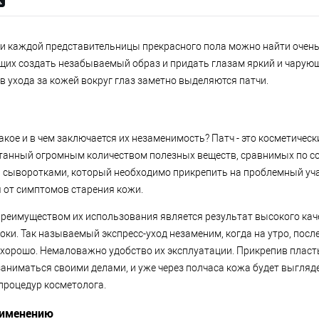
ти каждой представительницы прекрасного пола можно найти очен
щих создать незабываемый образ и придать глазам яркий и чарующ
в ухода за кожей вокруг глаз заметно выделяются патчи.
 такое и в чем заключается их незаменимость? Патч - это косметичес
танный огромным количеством полезных веществ, сравнимых по со
сыворотками, который необходимо прикрепить на проблемный уча
 от симптомов старения кожи.
еимуществом их использования является результат высокого каче
ки. Так называемый экспресс-уход незаменим, когда на утро, посл
хорошо. Немаловажно удобство их эксплуатации. Прикрепив пласт
аниматься своими делами, и уже через полчаса кожа будет выгляде
роцедур косметолога.
рименению