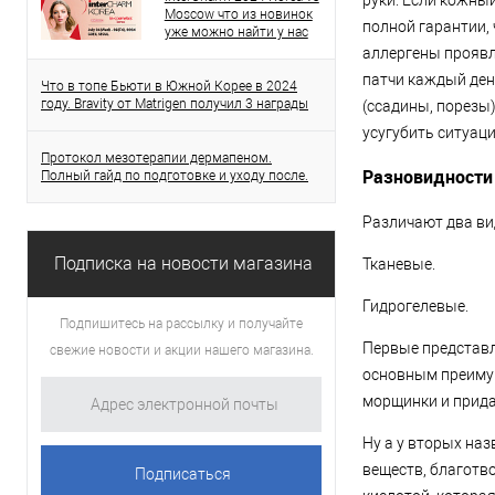
руки. Если кожный
Moscow что из новинок
полной гарантии, 
уже можно найти у нас
аллергены проявл
патчи каждый ден
Что в топе Бьюти в Южной Корее в 2024
году. Bravity от Matrigen получил 3 награды
(ссадины, порезы)
усугубить ситуац
Протокол мезотерапии дермапеном.
Разновидности
Полный гайд по подготовке и уходу после.
Различают два вид
Подписка на новости магазина
Тканевые.
Гидрогелевые.
Подпишитесь на рассылку и получайте
Первые представ
свежие новости и акции нашего магазина.
основным преимущ
морщинки и прида
Ну а у вторых наз
веществ, благотв