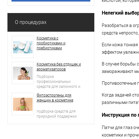
кислотой, котора
Нелегкий выбо
О процедурах
Разобраться в ог
средств непросто
Косметика с
пробиотиками и
Если кожа тонкая
пребиотиками
эффектом увлажне
В случае борьбы 
Косметика без отдушек и
ароматизаторов
замораживают мим
Подборка
профессиональных
Противоотечные п
средств для салонного и
домашнего ухода
Когда задачей ст
Фитоэстрогены для
женщин в косметике
различными питат
подборка средств для
Инструкция по
природной поддержки
молодости кожи
Патчи для глаз о
косметики и проч