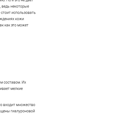
ю. Но и это не дает
е, ведь некоторые
 стоит использовать
еждениях кожи
ак как это может
м составом. Их
ивает мелкие
ого входит множество
сыщены гиалуроновой