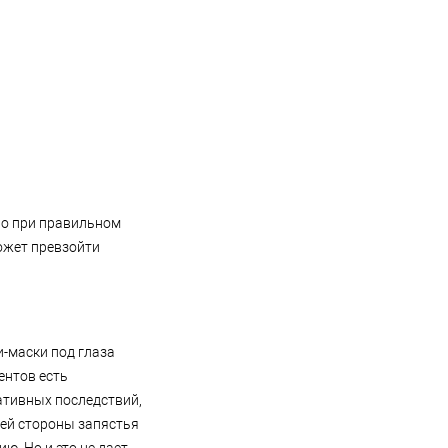
Но при правильном
ожет превзойти
-маски под глаза
ентов есть
ативных последствий,
ней стороны запястья