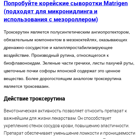
Попробуйте корейские сыворотки Matrigen
(подходят для микронидлинга и
использования с мезороллером)
Троксерутин является полусинтетическим ангиопротектором,
обязательным компонентом в мезококтейлях, оказывающих
дренажно-сосудистое и капилляростабилизирующее
воздействие. Производный рутина, относящегося к
биофлавоноидам. Зеленые части гречихи, листы пахучей руты,
цветочные почки софоры японской содержат это ценное
вещество. Более дорогостоящим аналогом троксерутина
является троксевазин.
Действие троксерутина
Венотоническая активность позволяет относить препарат к
важнейшим для жизни лекарствам. Он способствует
укреплению стенок сосудов крови, повышению эластичности.
Препарат обеспечивает уменьшение ломкости и проницаемости