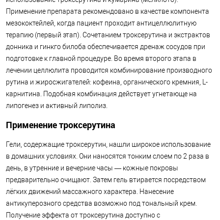
Применение препарата рекомендовано в качестве компонента
мезококтейлей, когда пациент проходит антицеллюлитную
терапию (первый этап). Сочетанием троксерутина и экстрактов
донника и гинкго билоба обеспечивается дренаж сосудов при
подготовке к главной процедуре. Во время второго этапа в
лечении целлюлита проводится комбинирование производного
рутина и жиросжигателей: кофеина, органического кремния, L-
карнитина. Подобная комбинация действует угнетающе на
липогенез и активный липолиз.
Применение троксерутина
Гели, содержащие троксерутин, нашли широкое использование
в домашних условиях. Они наносятся тонким слоем по 2 раза в
день, в утренние и вечерние часы — кожные покровы
предварительно очищают. Затем гель втирается посредством
лёгких движений массажного характера. Нанесение
антикуперозного средства возможно под тональный крем.
Получение эффекта от троксерутина доступно с