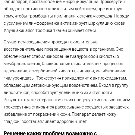
капилляров, восстановление микроциркуляции. Троксерутин
обладает противовоспалительным действием, препятствуя
тому, чтобы тромбоциты прилипали к стенкам сосудов. Наряду
с усилением лимфодренажа активизирует циркуляцию крови.
Улучшающаяся трофика тканей снимает отеки.
С участием соединения проходят окислительно-
восстановительные превращения веществ в организме. Оно
обеспечивает стабилизирование гиалуроновой кислоты в
мембранах клеток, блокирование окислительных процессов
адреналина, аскорбиновой кислоты, липидов, ингибирование
гиалуронидазы. Троксерутин принадлежит к антиоксидантам,
обладающим детоксицирующим воздействием. Входя в группу
липолитиков, способствует увеличению их активности.
Результатом мезотерапевтических процедур с использованием
троксерутина становится рассасывание сосудистых звёздочек,
избавление от покраснений кожи. Препарат делает кожу
гладкой, восстанавливает здоровый цвет.
Решение каких проблем возможно с