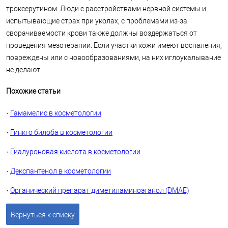
троксерутином. Люди с расстройствами нервной системы и
испытывающие страх при уколах, с проблемами из-за
сворачиваемости крови также должны воздержаться от
проведения мезотерапии. Если участки кожи имеют воспаления,
повреждены или с новообразованиями, на них иглоукалывание
не делают.
Похожие статьи
·
Гамамелис в косметологии
·
Гинкго билоба в косметологии
·
Гиалуроновая кислота в косметологии
·
Декспантенол в косметологии
·
Органический препарат диметиламиноэтанол (DMAE)
Вернуться к списку