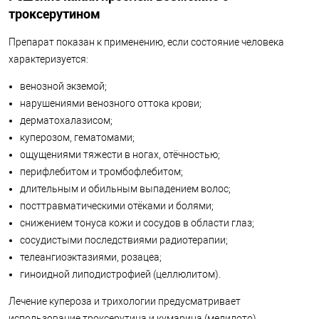
троксерутином
Препарат показан к применению, если состояние человека
характеризуется:
венозной экземой;
нарушениями венозного оттока крови;
дерматохалазисом;
куперозом, гематомами;
ощущениями тяжести в ногах, отёчностью;
перифлебитом и тромбофлебитом;
длительным и обильным выпадением волос;
посттравматическими отёками и болями;
снижением тонуса кожи и сосудов в области глаз;
сосудистыми последствиями радиотерапии;
телеангиоэктазиями, розацеа;
гиноидной липодистрофией (целлюлитом).
Лечение купероза и трихологии предусматривает
использование троксерутина и кумарина (мелилото).