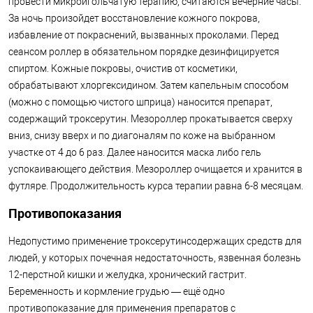
провести микроигольчатую терапию, считаются вечерние часы.
За ночь произойдет восстановление кожного покрова,
избавление от покраснений, вызванных проколами. Перед
сеансом роллер в обязательном порядке дезинфицируется
спиртом. Кожные покровы, очистив от косметики,
обрабатывают хлоргексидином. Затем капельным способом
(можно с помощью чистого шприца) наносится препарат,
содержащий троксерутин. Мезороллер прокатывается сверху
вниз, снизу вверх и по диагоналям по коже на выбранном
участке от 4 до 6 раз. Далее наносится маска либо гель
успокаивающего действия. Мезороллер очищается и хранится в
футляре. Продолжительность курса терапии равна 6-8 месяцам.
Противопоказания
Недопустимо применение троксерутинсодержащих средств для
людей, у которых почечная недостаточность, язвенная болезнь
12-перстной кишки и желудка, хронический гастрит.
Беременность и кормление грудью — ещё одно
противопоказание для применения препаратов с