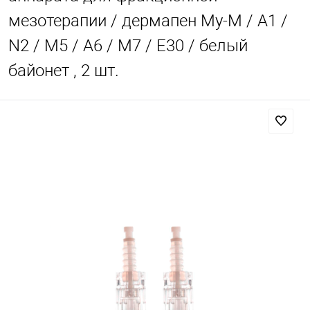
мезотерапии / дермапен My-M / А1 /
N2 / M5 / А6 / М7 / E30 / белый
байонет , 2 шт.