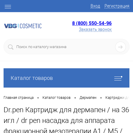
Вход
Регистрация
8 (800) 550-54-96
Заказать звонок
Каталог товаров
•
•
•
Главная страница
Каталог товаров
Дермапен
Картриджи для 
Dr.pen Картридж для дермапен / на 36
игл / dr pen насадка для аппарата
фракционной мезотерапии А1 / M5 /