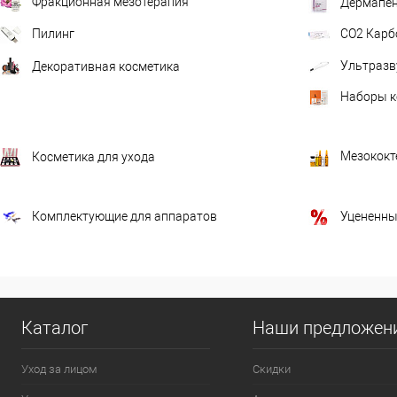
Фракционная мезотерапия
Дермапе
Пилинг
CO2 Карб
Ультразв
Декоративная косметика
Наборы к
Мезококт
Косметика для ухода
Комплектующие для аппаратов
Уцененны
Каталог
Наши предложен
Уход за лицом
Скидки