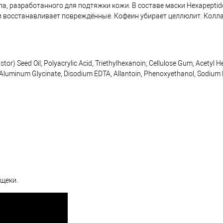
ала, разработанного для подтяжки кожи. В составе маски Hexapeptid
и восстанавливает повреждённые. Кофеин убирает целлюлит. Колл
tor) Seed Oil, Polyacrylic Acid, Triethylhexanoin, Cellulose Gum, Acetyl H
d, Aluminum Glycinate, Disodium EDTA, Allantoin, Phenoxyethanol, Sodiu
 щеки.