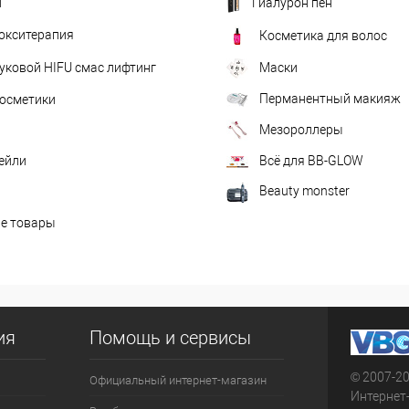
н
Гиалурон пен
окситерапия
Косметика для волос
уковой HIFU смас лифтинг
Маски
Перманентный макияж
осметики
Мезороллеры
ейли
Всё для BB-GLOW
Beauty monster
е товары
ия
Помощь и сервисы
© 2007-2
Официальный интернет-магазин
Интернет