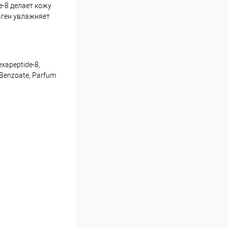
e-8 делает кожу
аген увлажняет
exapeptide-8,
m Benzoate, Parfum