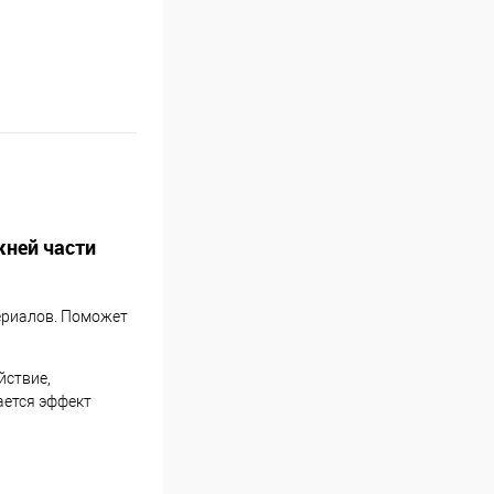
жней части
териалов. Поможет
йствие,
ается эффект