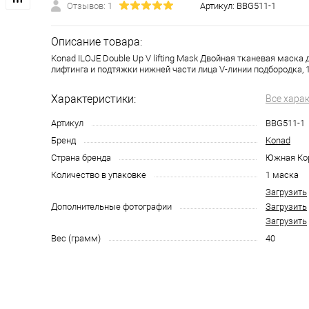
Отзывов: 1
Артикул:
BBG511-1
Описание товара:
Konad ILOJE Double Up V lifting Mask Двойная тканевая маска д
лифтинга и подтяжки нижней части лица V-линии подбородка, 1
Характеристики:
Все хара
Артикул
BBG511-1
Бренд
Konad
Страна бренда
Южная Ко
Количество в упаковке
1 маска
Загрузить
Дополнительные фотографии
Загрузить
Загрузить
Вес (грамм)
40