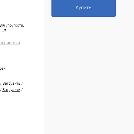
Купить
ля упругости,
 шт.
ктеристики
рея
/
Загрузить
/
/
Загрузить
/