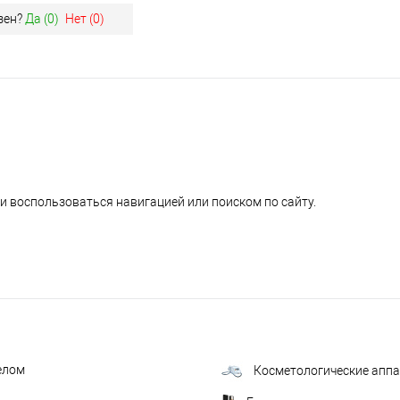
зен?
Да (
0
)
Нет (
0
)
и воспользоваться навигацией или поиском по сайту.
елом
Косметологические апп