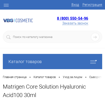
Вход
Регистрация
8 (800) 550-54-96
Заказать звонок
Каталог товаров
•
•
•
Главная страница
Каталог товаров
Уход за лицом
Сыворотки 
Matrigen Core Solution Hyaluronic
Acid100 30ml