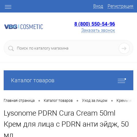
Вход
Регистрация
8 (800) 550-54-96
Заказать звонок
Каталог товаров
•
•
•
Главная страница
Каталог товаров
Уход за лицом
Кремы и ге
Lysonome PDRN Cura Cream 50ml
Крем для лица с PDRN анти эйдж, 50
мл