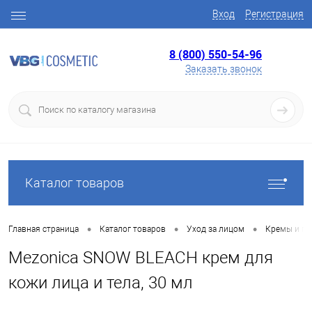
Вход
Регистрация
8 (800) 550-54-96
Заказать звонок
Каталог товаров
•
•
•
Главная страница
Каталог товаров
Уход за лицом
Кремы и ге
Mezonica SNOW BLEACH крем для
кожи лица и тела, 30 мл