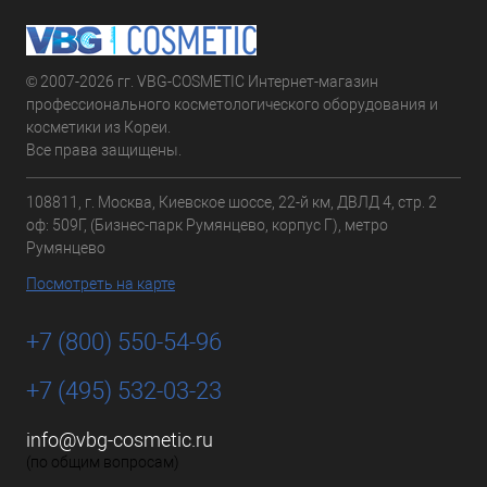
© 2007-2026 гг. VBG-COSMETIC Интернет-магазин
профессионального косметологического оборудования и
косметики из Кореи.
Все права защищены.
108811, г. Москва, Киевское шоссе, 22-й км, ДВЛД 4, стр. 2
оф: 509Г, (Бизнес-парк Румянцево, корпус Г), метро
Румянцево
Посмотреть на карте
+7 (800) 550-54-96
+7 (495) 532-03-23
info@vbg-cosmetic.ru
(по общим вопросам)