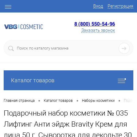
Вход
Регистрация
8 (800) 550-54-96
Заказать звонок
Каталог товаров
•
•
•
Главная страница
Каталог товаров
Наборы косметики
Подароч
Подарочный набор косметики № 035
Лифтинг Анти эйдж Bravity Крем для
лица 50 г, Сыворотка для декольте 30