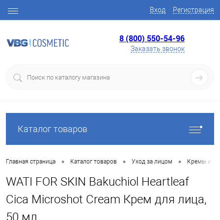
Вход
Регистрация
8 (800) 550-54-96
Заказать звонок
Каталог товаров
•
•
•
Главная страница
Каталог товаров
Уход за лицом
Кремы и ге
WATI FOR SKIN Bakuchiol Heartleaf
Cica Microshot Cream Крем для лица,
50 мл