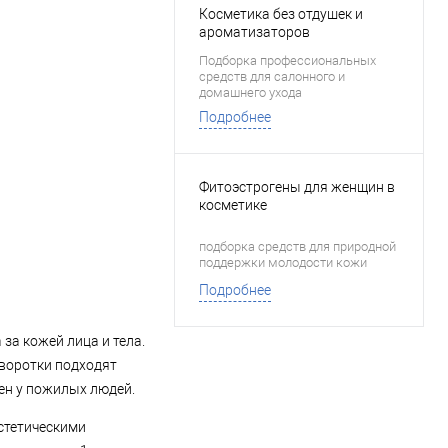
Косметика без отдушек и
ароматизаторов
Подборка профессиональных
средств для салонного и
домашнего ухода
Подробнее
Фитоэстрогены для женщин в
косметике
подборка средств для природной
поддержки молодости кожи
Подробнее
за кожей лица и тела.
воротки подходят
ен у пожилых людей.
стетическими