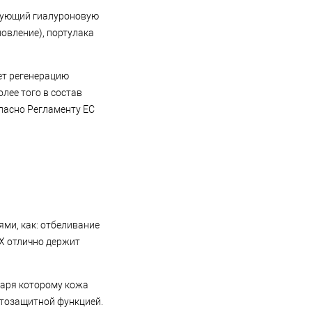
рующий гиалуроновую
новление), портулака
ет регенерацию
лее того в состав
гласно Регламенту ЕС
ми, как: отбеливание
AX отлично держит
даря которому кожа
отозащитной функцией.