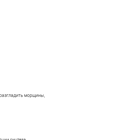
 разгладить морщины,
яции синтеза