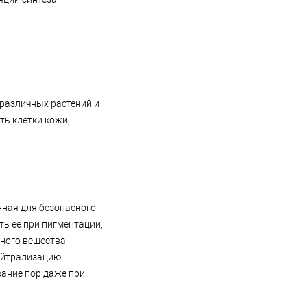
различных растений и
ь клетки кожи,
анная для безопасного
ь ее при пигментации,
ьного вещества
нейтрализацию
вание пор даже при