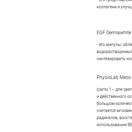
коллагена и улуч
EGF Dermawhite
- это ампулы, об
водорастворимый 
синтезировать ко
PhysioLab Meso
(camo 1 – для све
и действенного о
большом количест
считается мгнове
радикалов, восст
использовании ВВ