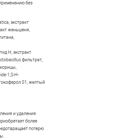
 применению без
tica, экстракт
ракт женьшеня,
титана,
тид Н, экстракт
tobacillus фильтрат,
 корицы,
de-1,S-H-
 токоферол 01, желтый
тления и удаления
приобретает более
предотвращает потерю
ы.