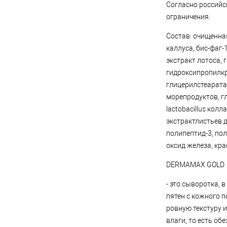
Согласно российс
ограничения.
Состав: очищенная
каллуса, бис-фаг
экстракт лотоса, 
гидроксипропилк
глицерилстеарата-
морепродуктов, гл
lactobacillus кол
экстрактлистьев д
полипептид-3, пол
оксид железа, кра
DERMAMAX GOLD
- это сыворотка, 
пятен с кожного 
ровную текстуру 
влаги, то есть о