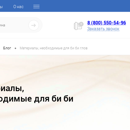
ты
О нас
8 (800) 550-54-96
Заказать звонок
•
Блог
Материалы, необходимые для би би глов
иалы,
одимые для би би