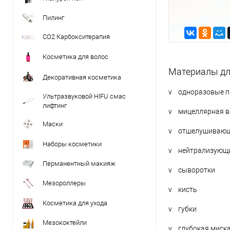
Пилинг
CO2 Карбокситерапия
Косметика для волос
Материалы дл
Декоративная косметика
v одноразовые пр
Ультразвуковой HIFU смас
лифтинг
v мицеллярная во
Маски
v отшелушивающ
Наборы косметики
v нейтрализующи
Перманентный макияж
v сыворотки
Мезороллеры
v кисть
Косметика для ухода
v губки
Мезококтейли
v глубокая миск