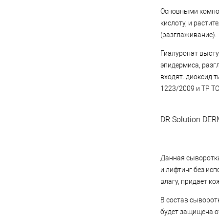
Основными компо
кислоту, и растит
(разглаживание).
Гиалуронат высту
эпидермиса, разг
входят: диоксид 
1223/2009 и ТР ТС
DR.Solution DER
Данная сыворотка
и лифтинг без ис
влагу, придает ко
В состав сыворот
будет защищена о