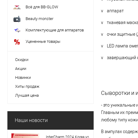
Всё для BB-GLOW
v аппарат
Beauty monster
v тканевая маск
Комплектующие для аппаратов
v очки зщитные (
Уцененные товары
v LED лампа омег
v завершающий к
Скидки
Акции
Новинки
Хиты продаж
Сыворотки и 
Лучшая цена
- это уникальные
Главным их преим
Наши новости
любому типу кожи
В ампулах содерж
InterCharm 2024 Korea vs