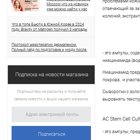
проблемами кожно
Moscow что из новинок
отвечающий за за
уже можно найти у нас
колючий; экстракт
Что в топе Бьюти в Южной Корее в 2024
году. Bravity от Matrigen получил 3 награды
Протокол мезотерапии дермапеном.
Полный гайд по подготовке и уходу после.
- это ампулы, со
ниацинамида (вод
Ниацинамид предс
Подписка на новости магазина
покрова, и участ
Сыворотки с золо
Подпишитесь на рассылку и получайте
выровнять тексту
свежие новости и акции нашего магазина.
AC Stem Cell Cu
- это ампулы, пре