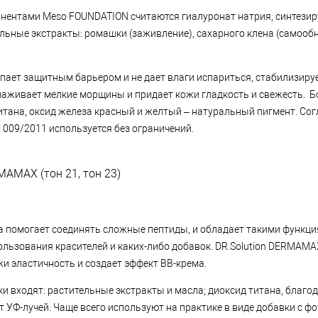
нентами Meso FOUNDATION считаются гиалуронат натрия, синтези
ельные экстракты: ромашки (заживление), сахарного клена (самооб
пает защитным барьером и не дает влаги испариться, стабилизиру
лаживает мелкие морщины и придает кожи гладкость и свежесть. Бо
титана, оксид железа красный и желтый – натуральный пигмент. Со
 009/2011 используется без ограничений.
MAMAX (тон 21, тон 23)
 помогает соединять сложные пептиды, и обладает такими функция
пользования красителей и каких-либо добавок. DR.Solution DERMAM
жи эластичность и создает эффект ВВ-крема.
ки входят: растительные экстракты и масла; диоксид титана, благо
т УФ-лучей. Чаще всего используют на практике в виде добавки с ф