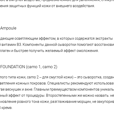
шения защитных функций кожи от внешнего воздействия.
 Ampoule
ладающие осветляющим эффектом, в которых содержатся экстракты 
витамин В3. Компоненты данной сыворотки помогают восстановит
ллаген и быстрее получить желаемый эффект омоложения.
 FOUNDATION (camo 1, сamo 2)
тлого типа кожи, сamo 2 – для смуглой кожи) – это сыворотка, созд
светления кожных покровов. Специалисты рекомендуют использоват
ве веснушек и акне. Главным преимуществом компонентов уникал
нный эффект от процедуры. Второстепенными же можно назвать: 
ановление ровного тона кожи, разглаживание морщин, не закупори
 крема.