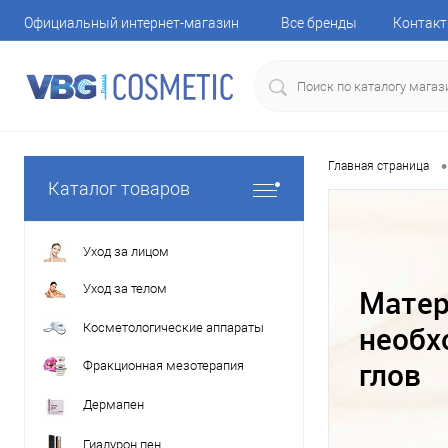
Официальный интернет-магазин
Все бренды
Контак
•
Главная страница
Каталог товаров
Уход за лицом
Уход за телом
Матер
необх
Косметологические аппараты
глов
Фракционная мезотерапия
Дермапен
Гиалурон пен