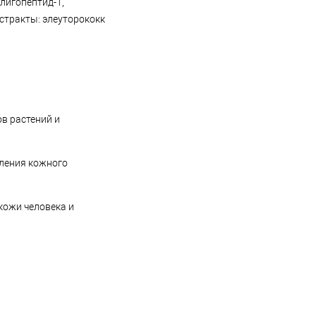
лигопептид-1,
стракты: элеуторококк
в растений и
вления кожного
кожи человека и