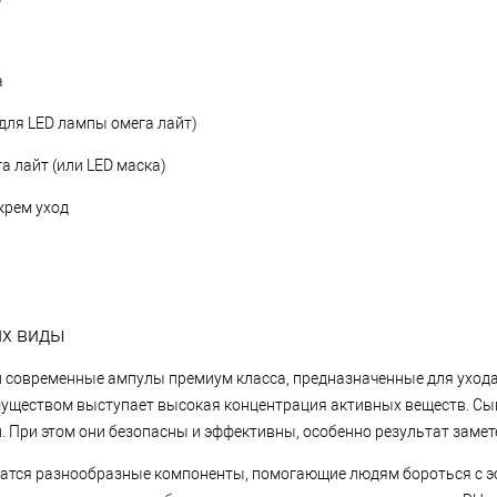
а
для LED лампы омега лайт)
а лайт (или LED маска)
рем уход
их виды
 и современные ампулы премиум класса, предназначенные для ухода 
уществом выступает высокая концентрация активных веществ. Сы
. При этом они безопасны и эффективны, особенно результат замет
атся разнообразные компоненты, помогающие людям бороться с э