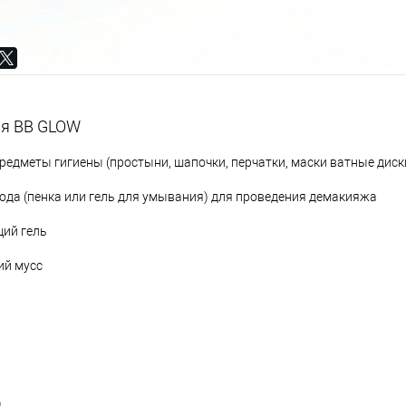
я BB GLOW
едметы гигиены (простыни, шапочки, перчатки, маски ватные диски
да (пенка или гель для умывания) для проведения демакияжа
ий гель
й мусс
а