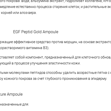
го покрова: вода; альбумина экстракт; гидролизат коллагена; RH-о
медление естественно процесса старения клеток; и растительные эк
 корней или алоэ вера.
EGF Peptid Gold Ampoule
держащие эффективное средство против морщин, на основе экстракто
орастворимого витамина В3).
тавляет собой компонент, предназначенный для клеточного обно
вующий в процессе улучшения эластичности кожи.
тыми молекулами пептидов способны удалить возрастные пятна с 
ру кожного покрова за счет глубокого проникновения в эпидерму.
lture Ampoule
дназначенные для: