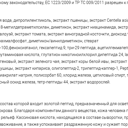
кому законодательству, ЕС 1223/2009 и ТР ТС 009/2011 разрешен к
 вода, дипропиленгликоль, экстракт пшеницы, экстракт Centella asia
-18-метилдепраметилсилан, диметикон, экстракт ниацинамида, экст
галоуэй, экстракт томата, экстракт виноградной косточкти, диоксид 
рахмалфосфат, диметикон/винилдиметикон, стеарат
100,феноксиэтанол, гексапептид 9, три-29 пептида, ацетилгекмапеп
утаминовая кислота, глутатион никотиноилхлорил дипептида 24, lac
лагеновый, экстракт зеленого чая, экстракт коры белой ивы, экстракт
ушицы, экстракт кипариса, олигопептид-2, трипептид-каппер-1, Pepti
иакрилат натрия, полисорбат 60, хлорид железа, цетиловый спирт,
сный оскид железа, тетр-пептиды 44, экстракт водорослей.
в состав которой входит золотой пептид, предназначенный для осве
покрова. Благодаря компонентам данного вещества, кожа человека 
и рельеф. Кассиновая кислота, находящаяся в составе сыворотки, 
безвоживание, а также успокаивает раздраженную кожу и сужает пор