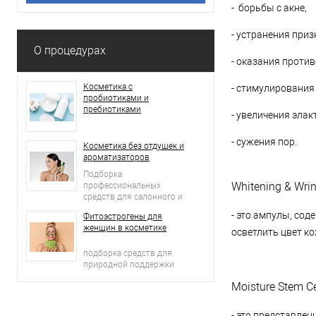
- борьбы с акне,
- устранения приз
О процедурах
- оказания проти
Косметика с
- стимулирования 
пробиотиками и
пребиотиками
- увеличения элак
- сужения пор.
Косметика без отдушек и
ароматизаторов
Подборка
Whitening & Wrin
профессиональных
средств для салонного и
домашнего ухода
- это ампулы, со
Фитоэстрогены для
женщин в косметике
осветлить цвет ко
подборка средств для
природной поддержки
молодости кожи
Moisture Stem Ce
- это представле