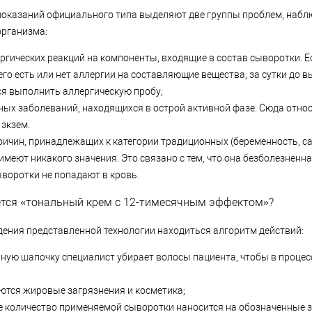
показаний официального типа выделяют две группы проблем, наб
организма:
ргических реакций на компоненты, входящие в состав сыворотки. Е
 него есть или нет аллергии на составляющие вещества, за сутки до
я выполнить аллергическую пробу;
ых заболеваний, находящихся в острой активной фазе. Сюда относ
экзем.
ричин, принадлежащих к категории традиционных (беременность, с
 имеют никакого значения. Это связано с тем, что она безболезнен
воротки не попадают в кровь.
тся «тональный крем с 12-тимесячным эффектом»?
дения представленной технологии находиться алгоритм действий:
ную шапочку специалист убирает волосы пациента, чтобы в процес
ются жировые загрязнения и косметика;
е количество применяемой сыворотки наносится на обозначенные 