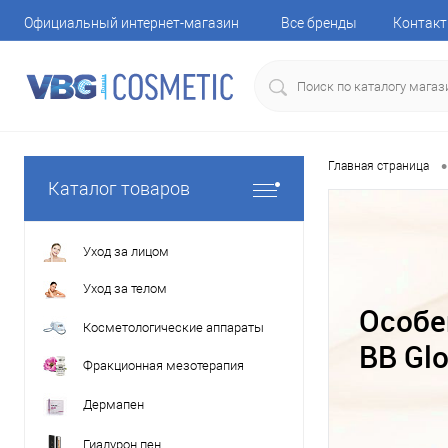
Официальный интернет-магазин
Все бренды
Контак
•
Главная страница
Каталог товаров
Уход за лицом
Уход за телом
Особе
Косметологические аппараты
BB Gl
Фракционная мезотерапия
Дермапен
Гиалурон пен