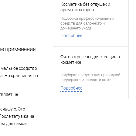
Косметика без отдушек и
ароматизаторов
Подборка профессиональных
средств для салонного и
домашнего ухода
Подробнее
ле применения
Фитоэстрогены для женщин в
косметике
рмальное сходство
подборка средств для природной
а. Но сравнивая со
поддержки молодости кожи
Подробнее
твляет не
меньшую. Это
После татуажа на
ней для самой