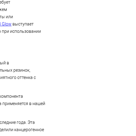
ебует
ажем
ты или
 Glow
выступает
о при использовании
ный в
льных резинок,
иятного оттенка с
 компонента
а применяется в нашей
следние года. Эта
еделили канцерогенное