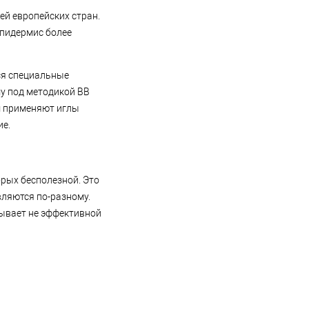
й европейских стран.
эпидермис более
ся специальные
у под методикой BB
м применяют иглы
ие.
орых бесполезной. Это
вляются по-разному.
ывает не эффективной