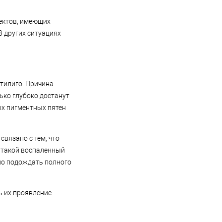
фектов, имеющих
В других ситуациях
итилиго. Причина
ько глубоко достанут
ых пигментных пятен
вязано с тем, что
и такой воспаленный
жно подождать полного
 их проявление.