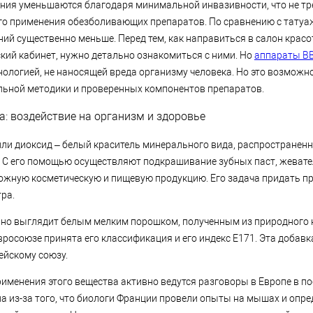
ия уменьшаются благодаря минимальной инвазивности, что не тр
го применения обезболивающих препаратов. По сравнению с тату
ий существенно меньше. Перед тем, как направиться в салон красо
кий кабинет, нужно детально ознакомиться с ними. Но
аппараты BB
нологией, не наносящей вреда организму человека. Но это возможн
льной методики и проверенных компонентов препаратов.
а: воздействие на организм и здоровье
или диоксид – белый краситель минерального вида, распространен
С его помощью осуществляют подкрашивание зубных паст, жевате
ожную косметическую и пищевую продукцию. Его задача придать пр
ра.
но выглядит белым мелким порошком, полученным из природного
вросоюзе принята его классификация и его индекс Е171. Эта добавк
ейскому союзу.
именения этого вещества активно ведутся разговоры в Европе в по
а из-за того, что биологи Франции провели опыты на мышах и опр