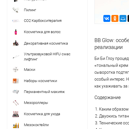
Пилинг
CO2 Карбокситерапия
Косметика для волос
BB Glow: особ
Декоративная косметика
реализации
Ультразвуковой HIFU смас
Би Би Глоу проце
лифтинг
«тональный крем 
Маски
сыворотка подтяг
особый интерес. Н
Наборы косметики
как ухаживать за
Перманентный макияж
Содержание
Мезороллеры
Каким образом 
Косметика для ухода
Двуокись титан
Технические ос
Мезококтейли