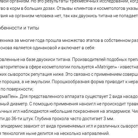
ивой организм. Но это результаты трехмесячных исследований, ко
во в корм в больших дозах. Отзывы клиентов и косметологов указы
вия на организм человека нет, так как двуокись титана не попадает
обенности и типы
ехника за многие года прошла множество этапов в собственном раз
снова является одинаковой и включает в себя:
товленные на базе двуокиси титана. Производителей подобных пре
авторитетом в сфере косметологии пользуется «Matrigen» - извест
ских сывороток репутация ниже. Это связано с применением совер
е порошка, а не эмульсии. Порошкообразная форма приводит к не
по поверхности;
рмаПен». Для представленного аппарата существует 2 вида насадо
зный диаметр. С помощью применения наноигл не происходит трав
чных игл наблюдаются небольшие покраснения на эпидермисе. Чи
ти до 36-ти штук. Глубина прокола часто достигает 3 мм.
 эпидермис зависит от вида применяемых игл и различных сыворот
 технология ныне делится на несколько направлений.