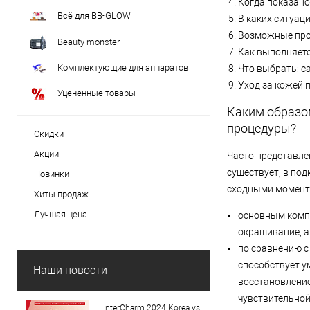
Когда показано
Всё для BB-GLOW
В каких ситуац
Возможные про
Beauty monster
Как выполняет
Комплектующие для аппаратов
Что выбрать: с
Уход за кожей 
Уцененные товары
Каким образо
процедуры?
Скидки
Акции
Часто представле
существует, в по
Новинки
сходными момента
Хиты продаж
Лучшая цена
основным компо
окрашивание, а
по сравнению с
способствует у
Наши новости
восстановление
чувствительной
InterCharm 2024 Korea vs