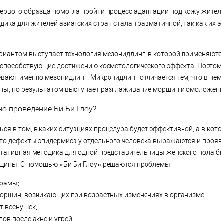
рвого образца помогла пройти процесс адаптации под кожу жителе
дика для жителей азиатских стран стала травматичной, так как их 
иантом выступает технология мезонидлинг, в которой применяют
 способствующие достижению косметологического эффекта. Поэтом
вают именно мезонидлинг. Микронидлинг отличается тем, что в не
ны, но результатом выступает разглаживание морщин и омоложен
но проведение Би Би Глоу?
ься в том, в каких ситуациях процедура будет эффективной, а в кот
 что дефекты эпидермиса у отдельного человека выражаются и проя
тативная методика для одной представительницы женского пола б
щины. С помощью «Би Би Глоу» решаются проблемы:
рамы;
орщин, возникающих при возрастных изменениях в организме;
т веснушек;
дов после акне и угрей;