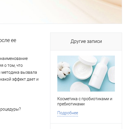
осле ее
Другие записи
е наименование
 о том, что
я методика вызвала
 какой эффект дает и
Косметика с пробиотиками и
пребиотиками
процедуры?
Подробнее