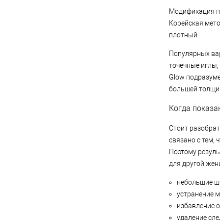
Модификация пе
Корейская мето
плотный.
Популярных вар
точечные иглы,
Glow подразуме
большей толщи
Когда показа
Стоит разобрат
связано с тем,
Поэтому резуль
для другой жен
небольшие ш
устранение м
избавление о
удаление сле