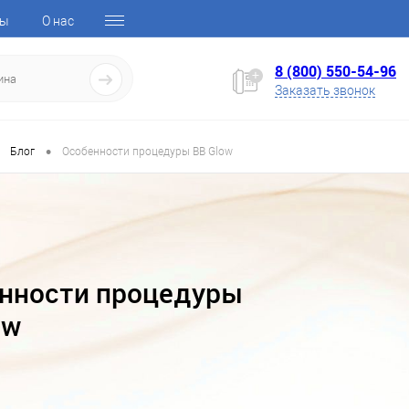
ты
О нас
8 (800) 550-54-96
Заказать звонок
•
Блог
Особенности процедуры BB Glow
нности процедуры
ow