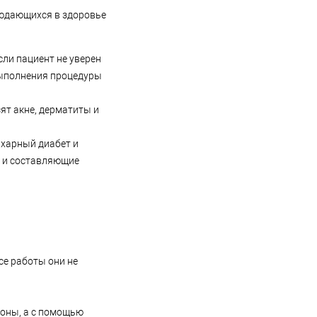
людающихся в здоровье
сли пациент не уверен
 выполнения процедуры
ят акне, дерматиты и
ахарный диабет и
на и составляющие
се работы они не
зоны, а с помощью