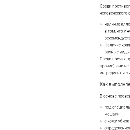
Среди противо
человеческого 
наличие алле
в том, что у
рекомендуетс
Наличие кожн
разные виды 
Среди прочих п
прочие), они не
ингредиенты сы
Как выполняе
В основе прове
под специаль
мешали;
с кожи убира
определенно