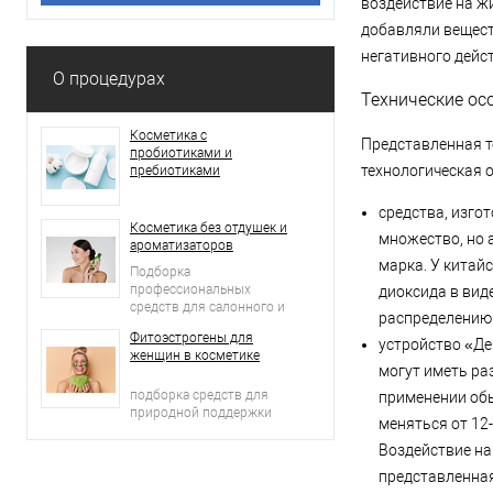
воздействие на ж
добавляли вещест
негативного дейст
О процедурах
Технические ос
Косметика с
Представленная т
пробиотиками и
технологическая о
пребиотиками
средства, изго
Косметика без отдушек и
множество, но 
ароматизаторов
марка. У китай
Подборка
профессиональных
диоксида в вид
средств для салонного и
распределению 
домашнего ухода
Фитоэстрогены для
устройство «Де
женщин в косметике
могут иметь ра
подборка средств для
применении обы
природной поддержки
меняться от 12-
молодости кожи
Воздействие на
представленная