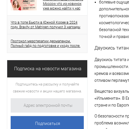
болевые ощущен
Moscow что из новинок
уже можно найти у нас
дополнительно
противопоказан
Что в топе Бьюти в Южной Корее в 2024
косметологичес
году. Bravity от Matrigen получил 3 награды
безопасной тех
точной и прави
Протокол мезотерапии дермапеном.
Полный гайд по подготовке и уходу после.
Двуокись титан
Двуокись титата 
промышленности. 
Подписка на новости магазина
кремов и всевозм
отливом перламут
Подпишитесь на рассылку и получайте
Вещество визуаль
свежие новости и акции нашего магазина.
«Ильменита». В Е
стране и по Европ
О безопасности пр
проблема возникл