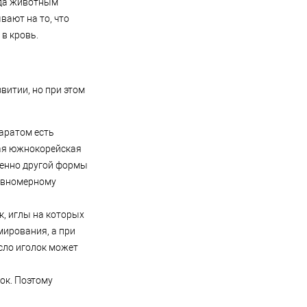
гда животным
вают на то, что
 в кровь.
витии, но при этом
паратом есть
ная южнокорейская
шенно другой формы
равномерному
к, иглы на которых
мирования, а при
сло иголок может
ок. Поэтому