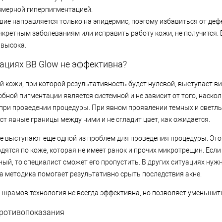
змерной гиперпигментацией.
вие направляется только на эпидермис, поэтому избавиться от де
нкретным заболеваниям или исправить работу кожи, не получится. 
 высока.
уациях BB Glow не эффективна?
й кожи, при которой результативность будет нулевой, выступает в
бной пигментации является системной и не зависит от того, наскол
при проведении процедуры. При явном проявлении темных и светл
ст явные границы между ними и не сгладит цвет, как ожидается.
 выступают еще одной из проблем для проведения процедуры. Это с
дятся по коже, которая не имеет ранок и прочих микротрещин. Есл
ный, то специалист сможет его пропустить. В других ситуациях ну
а методика помогает результативно срыть последствия акне.
 шрамов технология не всегда эффективна, но позволяет уменьшить
ротивопоказания