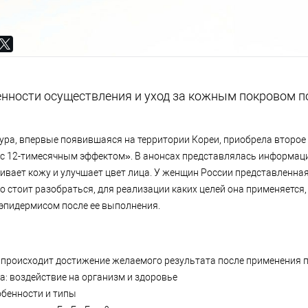
енности осуществления и уход за кожным покровом п
дура, впервые появившаяся на территории Кореи, приобрела второ
с 12-тимесячным эффектом». В анонсах представлялась информация
ивает кожу и улучшает цвет лица. У женщин России представленна
о стоит разобраться, для реализации каких целей она применяется,
 эпидермисом после ее выполнения.
происходит достижение желаемого результата после применения 
а: воздействие на организм и здоровье
обенности и типы