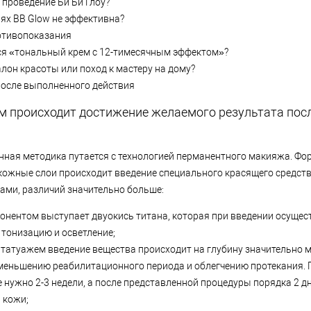
 проведение Би Би Глоу?
иях BB Glow не эффективна?
тивопоказания
ся «тональный крем с 12-тимесячным эффектом»?
алон красоты или поход к мастеру на дому?
после выполненного действия
м происходит достижение желаемого результата пос
нная методика путается с технологией перманентного макияжа. Фо
дкожные слои происходит введение специального красящего средств
ми, различий значительно больше:
нентом выступает двуокись титана, которая при введении осущес
 тонизацию и осветление;
 татуажем введение вещества происходит на глубину значительно 
меньшению реабилитационного периода и облегчению протекания. 
 нужно 2-3 недели, а после представленной процедуры порядка 2 д
 кожи;