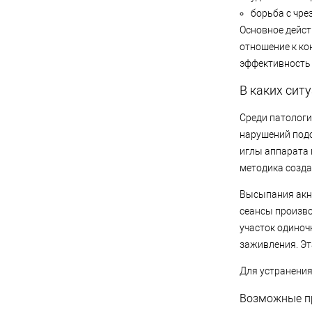
борьба с чре
Основное дейст
отношение к ко
эффективность
В каких сит
Среди патологи
нарушений подо
иглы аппарата 
методика созда
Высыпания акне
сеансы произво
участок одиноч
заживления. Эт
Для устранения
Возможные п